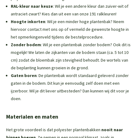
RAL-kleur naar keuze
: Wil je een andere kleur dan zuiver-wit of
antraciet-zwart? Kies dan uit een van onze 191 ralkleuren!
Hoogte inkorten
: Wil je een minder hoge plantenbak? Neem
hiervoor contact met ons op of vermeld de gewenste hoogte in
het opmerkingenveld tijdens de bestelprocedure.
Zonder bodem
: Wil je een plantenbak zonder bodem? Ook dit is
mogelijk! We laten de zijkanten van de bodem staan (ca. 5 tot 10
cm) zodat de bloembak zijn stevigheid behoudt. De wortels van
de beplanting kunnen groeien in de grond.
Gaten boren
: De plantenbak wordt standaard geleverd zonder
gaten in de bodem. Dit kun je eenvoudig zelf doen met een
ijzerboor. Wil je dit liever uitbesteden? Dan kunnen wij dit voor je
doen.
Materialen en maten
Het grote voordeel is dat polyester plantenbakken
nooit naar
binnen hoeven
. Ze nemen in een normaal klimaat, zoals in