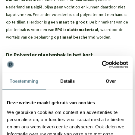
Nederland en België, bijna geen vocht op en kunnen daardoor niet
kapot vriezen. Een ander voordeel is dat polyester met een hand is
op te tillen. Hierdoor is
geen maat te groot
. De binnenkant van de
plantenbak is voorzien van
EPS isolatiemateriaal
, waardoor de
wortels van de beplanting
optimaal beschermd
worden.
De Polyester plantenbak in het kort
Dit tijdloze model past in iedere tuin
Vorstbestendig; je kan de plantenbak in de winter buiten laten
Toestemming
Details
Over
staan
De binnenkant van de plantenbak is voorzien van EPS
isolatiemateriaal. Dit beschermt de wortels van de beplanting
Deze website maakt gebruik van cookies
Door het materiaal is het een lichtgewicht plantenbak
We gebruiken cookies om content en advertenties te
De plantenbak heeft een robuuste uitstraling en een mooie
personaliseren, om functies voor social media te bieden
randafwerking
en om ons websiteverkeer te analyseren. Ook delen we
Door en door gekleurd, ruime keuze uit ral kleuren
informatie over uw gebruik van onze site met onze