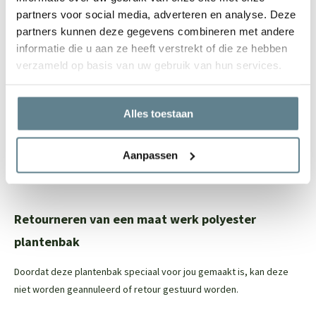
Vele maatwerk opties mogelijk
partners voor social media, adverteren en analyse. Deze
Let op: de onderkant van de polyester plantenbak is niet (netjes)
partners kunnen deze gegevens combineren met andere
afgewerkt, maar dit is niet zichtbaar
informatie die u aan ze heeft verstrekt of die ze hebben
verzameld op basis van uw gebruik van hun services.
Eenvoudig onderhoud
Om de polyester plantenbak zo stralend mogelijk te houden, raden
Alles toestaan
we aan om de
recovery package
te gebruiken. Met deze set reinig
je eenvoudig je polyester plantenbak en zorg je ervoor dat de jouw
Aanpassen
plantenbak er na van loop van tijd weer als nieuw uit gaat zien. In
deze set zit een
Cleaner
en een
Coating spray.
Retourneren van een maat werk polyester
plantenbak
Doordat deze plantenbak speciaal voor jou gemaakt is, kan deze
niet worden geannuleerd of retour gestuurd worden.