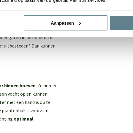
erzameld op basis van uw gebruik van hun services.
dit is mogelijk! We laten de
oembak zijn stevigheid
Aanpassen
e grond.
der gaten in de bodem. Dit
ever uitbesteden? Dan kunnen
ar binnen hoeven
. Ze nemen
 geen vocht op en kunnen
ter met een hand is op te
e plantenbak is voorzien
lanting
optimaal