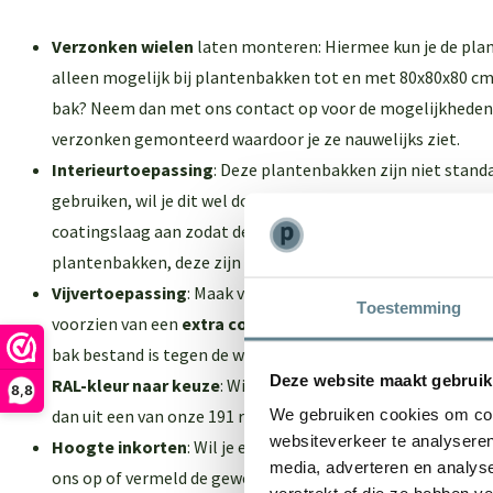
Verzonken wielen
laten monteren: Hiermee kun je de plan
alleen mogelijk bij plantenbakken tot en met 80x80x80 cm. 
bak? Neem dan met ons contact op voor de mogelijkheden
verzonken gemonteerd waardoor je ze nauwelijks ziet.
Interieurtoepassing
: Deze plantenbakken zijn niet standa
gebruiken, wil je dit wel doen? Kies dan voor deze optie en
coatingslaag aan zodat de plantenbakken niet gaan lekken
plantenbakken
, deze zijn standaard geschikt voor binnen 
Vijvertoepassing
: Maak van je plantenbak een vijver! De
Toestemming
voorzien van een
extra coatingslaag
en een
extra laag p
bak bestand is tegen de waterdruk.
Deze website maakt gebruik
RAL-kleur naar keuze
: Wil je een andere kleur dan zuiver-
8,8
dan uit een van onze 191 ralkleuren!
We gebruiken cookies om cont
websiteverkeer te analyseren
Hoogte inkorten
: Wil je een minder hoge plantenbak? N
media, adverteren en analys
ons op of vermeld de gewenste hoogte in het opmerkingen