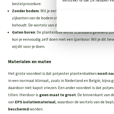
verstrekt of die ze hebben v
bestelprocedure.
Zonder bodem
: Wil je een plantenbak zonder bodem? Ook 
zijkanten van de bodem staan (ca. 5 tot 10 cm) zodat de bl
behoudt. De wortels van de beplanting kunnen groeien in d
Gaten boren
: De plantenbak wordt standaard geleverd zon
kun je eenvoudig zelf doen met een ijzerboor. Wil je dit li
wij dit voor je doen.
Materialen en maten
Het grote voordeel is dat polyester plantenbakken
nooit na
in een normaal klimaat, zoals in Nederland en België, bijna
daardoor niet kapot vriezen. Een ander voordeel is dat polyes
tillen. Hierdoor is
geen maat te groot
. De binnenkant van d
van
EPS isolatiemateriaal
, waardoor de wortels van de bep
beschermd
worden.