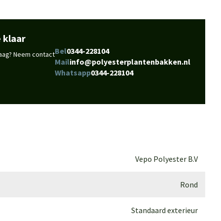
 klaar
Bel
0344-228104
vraag? Neem contact
Mail
info@polyesterplantenbakken.nl
Whatsapp
0344-228104
Vepo Polyester B.V
Rond
Standaard exterieur