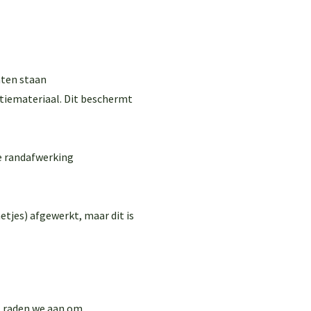
aten staan
atiemateriaal. Dit beschermt
e randafwerking
etjes) afgewerkt, maar dit is
, raden we aan om