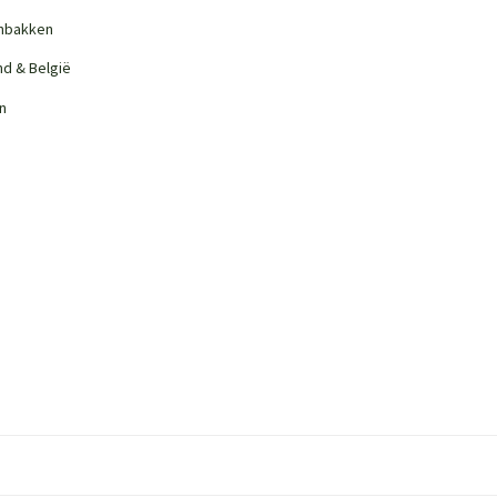
nbakken
nd & België
n