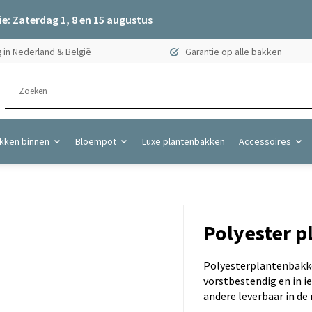
e: Zaterdag 1, 8 en 15 augustus
 in Nederland & België
Garantie op alle bakken
kken binnen
Bloempot
Luxe plantenbakken
Accessoires
Polyester p
Polyesterplantenbakke
vorstbestendig en in i
andere leverbaar in de