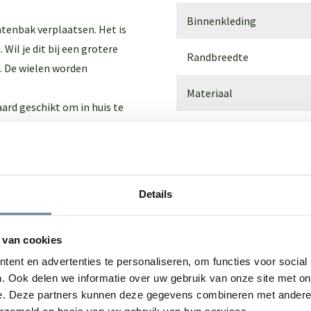
Binnenkleding
tenbak verplaatsen. Het is
Wil je dit bij een grotere
Randbreedte
. De wielen worden
Materiaal
ard geschikt om in huis te
 wij brengen een extra
Breedte
. Of bekijk onze
Polyester
gebruik.
Hoogte
 plantenbakken worden dan
Details
Afmetingen
olyester
, zodat de polyester
Gewicht
 van cookies
wit of antraciet-zwart? Kies
ent en advertenties te personaliseren, om functies voor social
. Ook delen we informatie over uw gebruik van onze site met on
eem hiervoor contact met
e. Deze partners kunnen deze gegevens combineren met andere i
veld tijdens de