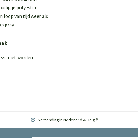
oudig je polyester
 loop van tijd weer als
 spray.
bak
deze niet worden
Verzending in Nederland & België