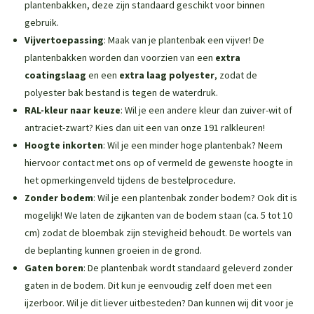
plantenbakken
, deze zijn standaard geschikt voor binnen
gebruik.
Vijvertoepassing
: Maak van je plantenbak een vijver! De
plantenbakken worden dan voorzien van een
extra
coatingslaag
en een
extra laag polyester
, zodat de
polyester bak bestand is tegen de waterdruk.
RAL-kleur naar keuze
: Wil je een andere kleur dan zuiver-wit of
antraciet-zwart? Kies dan uit een van onze 191 ralkleuren!
Hoogte inkorten
: Wil je een minder hoge plantenbak? Neem
hiervoor contact met ons op of vermeld de gewenste hoogte in
het opmerkingenveld tijdens de bestelprocedure.
Zonder bodem
: Wil je een plantenbak zonder bodem? Ook dit is
mogelijk! We laten de zijkanten van de bodem staan (ca. 5 tot 10
cm) zodat de bloembak zijn stevigheid behoudt. De wortels van
de beplanting kunnen groeien in de grond.
Gaten boren
: De plantenbak wordt standaard geleverd zonder
gaten in de bodem. Dit kun je eenvoudig zelf doen met een
ijzerboor. Wil je dit liever uitbesteden? Dan kunnen wij dit voor je