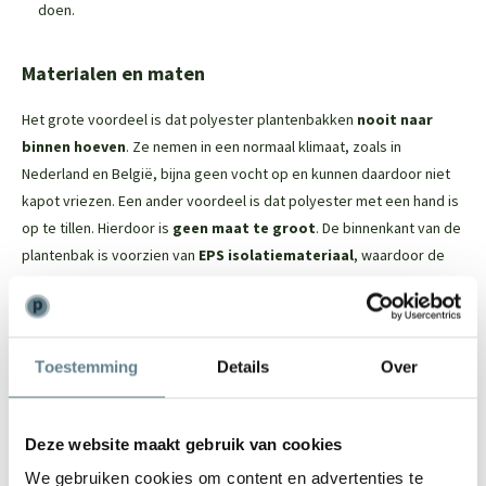
doen.
Materialen en maten
Het grote voordeel is dat polyester plantenbakken
nooit naar
binnen hoeven
. Ze nemen in een normaal klimaat, zoals in
Nederland en België, bijna geen vocht op en kunnen daardoor niet
kapot vriezen. Een ander voordeel is dat polyester met een hand is
op te tillen. Hierdoor is
geen maat te groot
. De binnenkant van de
plantenbak is voorzien van
EPS isolatiemateriaal
, waardoor de
wortels van de beplanting
optimaal beschermd
worden.
De Polyester plantenbak in het kort
Toestemming
Details
Over
Dit tijdloze model past in iedere tuin
Vorstbestendig; je kan de plantenbak in de winter buiten laten
Deze website maakt gebruik van cookies
staan
De binnenkant van de plantenbak is voorzien van EPS
We gebruiken cookies om content en advertenties te