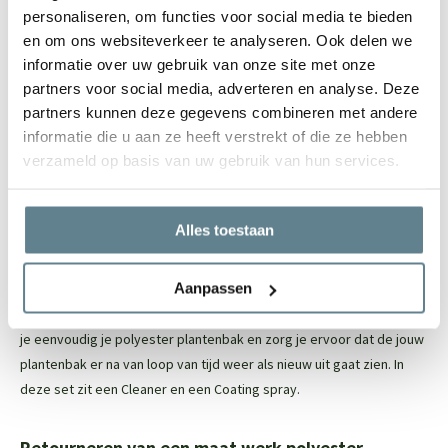
isolatiemateriaal. Dit beschermt de wortels van de beplanting
personaliseren, om functies voor social media te bieden
Door het materiaal is het een lichtgewicht plantenbak
en om ons websiteverkeer te analyseren. Ook delen we
De plantenbak heeft een robuuste uitstraling en een mooie
informatie over uw gebruik van onze site met onze
randafwerking
partners voor social media, adverteren en analyse. Deze
partners kunnen deze gegevens combineren met andere
Door en door gekleurd, ruime keuze uit ral kleuren
informatie die u aan ze heeft verstrekt of die ze hebben
Vele maatwerk opties mogelijk
verzameld op basis van uw gebruik van hun services.
Let op: de onderkant van de polyester plantenbak is niet (netjes)
afgewerkt, maar dit is niet zichtbaar
Alles toestaan
Eenvoudig onderhoud
Aanpassen
Om de polyester plantenbak zo stralend mogelijk te houden, raden
we aan om de
recovery package
te gebruiken. Met deze set reinig
je eenvoudig je polyester plantenbak en zorg je ervoor dat de jouw
plantenbak er na van loop van tijd weer als nieuw uit gaat zien. In
deze set zit een
Cleaner
en een
Coating spray.
Retourneren van een maat werk polyester