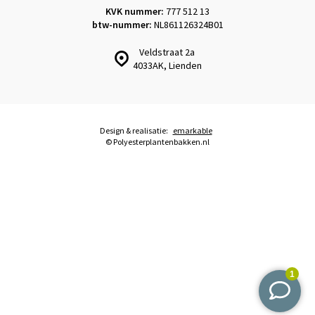
KVK nummer:
777 512 13
btw-nummer:
NL861126324B01
Veldstraat 2a
4033AK, Lienden
Design & realisatie:
emarkable
© Polyesterplantenbakken.nl