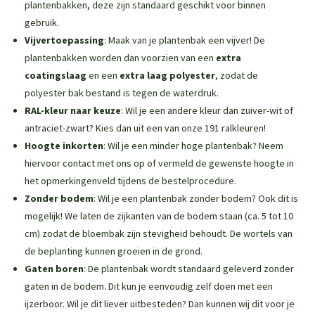
plantenbakken
, deze zijn standaard geschikt voor binnen
gebruik.
Vijvertoepassing
: Maak van je plantenbak een vijver! De
plantenbakken worden dan voorzien van een
extra
coatingslaag
en een
extra laag polyester
, zodat de
polyester bak bestand is tegen de waterdruk.
RAL-kleur naar keuze
: Wil je een andere kleur dan zuiver-wit of
antraciet-zwart? Kies dan uit een van onze 191 ralkleuren!
Hoogte inkorten
: Wil je een minder hoge plantenbak? Neem
hiervoor contact met ons op of vermeld de gewenste hoogte in
het opmerkingenveld tijdens de bestelprocedure.
Zonder bodem
: Wil je een plantenbak zonder bodem? Ook dit is
mogelijk! We laten de zijkanten van de bodem staan (ca. 5 tot 10
cm) zodat de bloembak zijn stevigheid behoudt. De wortels van
de beplanting kunnen groeien in de grond.
Gaten boren
: De plantenbak wordt standaard geleverd zonder
gaten in de bodem. Dit kun je eenvoudig zelf doen met een
ijzerboor. Wil je dit liever uitbesteden? Dan kunnen wij dit voor je