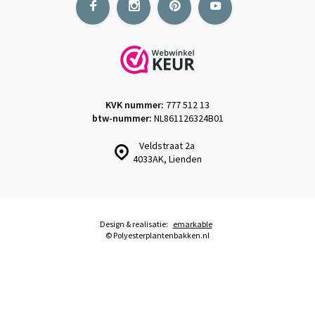
KVK nummer:
777 512 13
btw-nummer:
NL861126324B01
Veldstraat 2a
4033AK, Lienden
Design & realisatie:
emarkable
© Polyesterplantenbakken.nl