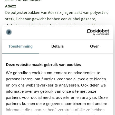
Adezz
De polyesterbakken van Adezz zijn gemaakt van polyester,
sterk, licht van gewicht hebben een dubbel gezette,
stijlvolle randafwerking. Ze zijn verkrijgbaar in de kleuren
wit en antraciet-zwart en hebben een strakke, moderne
uitstraling. Je kunt kiezen voor een ronde plantenbak,
rechthoekige plantenbak of vierkante plantenbak,
Toestemming
Details
Over
bijvoorbeeld een kubus antraciet. De Adezz plantenbakken
kun je niet alleen buiten gebruiken, maar als je kiest voor de
optie waterdicht laten maken ook binnen. Als je de Adezz
Deze website maakt gebruik van cookies
plantenbakken buiten wilt plaatsen, adviseren we wel
We gebruiken cookies om content en advertenties te
gaten in de bodem te boren, zodat overtollig water uit de
personaliseren, om functies voor social media te bieden
bak kan lopen.
en om ons websiteverkeer te analyseren. Ook delen we
Ecopots
informatie over uw gebruik van onze site met onze
Ga voor duurzaam met de Ecopots bloempotten en
partners voor social media, adverteren en analyse. Deze
plantenbakken. De Ecopots zijn geschikt voor zowel binnen
partners kunnen deze gegevens combineren met andere
als buiten en zijn gemaakt van 80% gerecyclede
informatie die u aan ze heeft verstrekt of die ze hebben