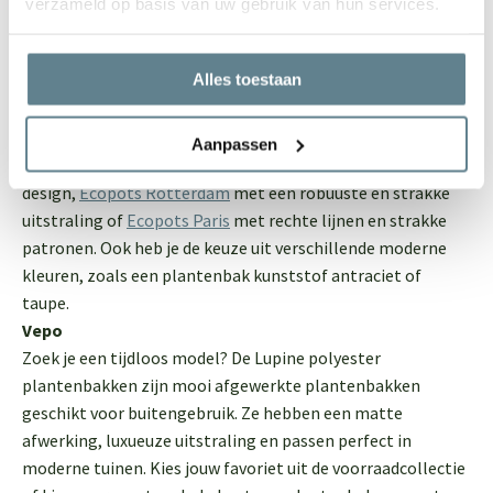
kunststoffen. Door de handgemaakte afwerking, het
verzameld op basis van uw gebruik van hun services.
tijdloze minimalistische design maken de Ecopots in iedere
buitenruimte indruk. Bovendien zijn ze breukvast,
Alles toestaan
vorstbestendig en UV-bestendig, waardoor ze ook over
jaren nog stralen buiten. Er is voor iedereen wel een mooie
Ecopot te vinden. Je kunt namelijk kiezen uit verschillende
Aanpassen
types:
Ecopots Amsterdam
met een rond en tijdloos
design,
Ecopots Rotterdam
met een robuuste en strakke
uitstraling of
Ecopots Paris
met rechte lijnen en strakke
patronen. Ook heb je de keuze uit verschillende moderne
kleuren, zoals een plantenbak kunststof antraciet of
taupe.
Vepo
Zoek je een tijdloos model? De Lupine polyester
plantenbakken zijn mooi afgewerkte plantenbakken
geschikt voor buitengebruik. Ze hebben een matte
afwerking, luxueuze uitstraling en passen perfect in
moderne tuinen. Kies jouw favoriet uit de voorraadcollectie