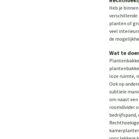
Rechthoeki
Heb je binnen 
verschillende
planten of gr
veel interieu
de mogelijkhe
Wat te doe
Plantenbakken
plantenbakken
loze ruimte, m
Ook op andere
subtiele mani
om naast een 
roomdivider oo
bedrijfspand,
Rechthoekige 
kamerplanten.
voor lekkere 