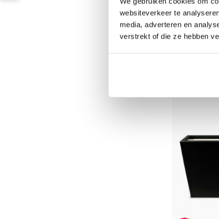
We gebruiken cookies om cont
websiteverkeer te analyseren
Polyester 
media, adverteren en analys
verstrekt of die ze hebben v
Op voorraad
309,95