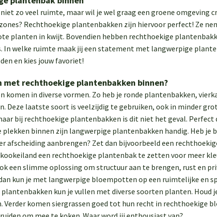
ge plantenbak binnen
niet zo veel ruimte, maar wil je wel graag een groene omgeving cr
 zones? Rechthoekige plantenbakken zijn hiervoor perfect! Ze nem
ote planten in kwijt. Bovendien hebben rechthoekige plantenbakk
rs. In welke ruimte maak jij een statement met langwerpige plant
den en kies jouw favoriet!
n met rechthoekige plantenbakken binnen?
 komen in diverse vormen. Zo heb je ronde plantenbakken, vier
. Deze laatste soort is veelzijdig te gebruiken, ook in minder g
aar bij rechthoekige plantenbakken is dit niet het geval. Perfect 
 plekken binnen zijn langwerpige plantenbakken handig. Heb je b
er afscheiding aanbrengen? Zet dan bijvoorbeeld een rechthoekig
kookeiland een rechthoekige plantenbak te zetten voor meer kleu
k een slimme oplossing om structuur aan te brengen, rust en privac
 dan kun je met langwerpige bloempotten op een ruimtelijke en s
plantenbakken kun je vullen met diverse soorten planten. Houd je 
 Verder komen siergrassen goed tot hun recht in rechthoekige bl
kruiden om mee te koken. Waar word jij enthousiast van?