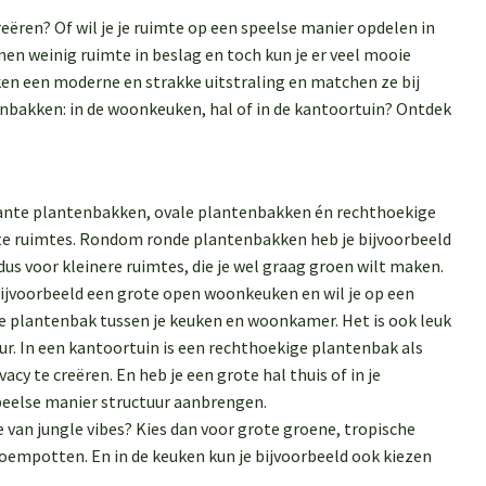
eëren? Of wil je je ruimte op een speelse manier opdelen in
en weinig ruimte in beslag en toch kun je er veel mooie
en een moderne en strakke uitstraling en matchen ze bij
enbakken: in de woonkeuken, hal of in de kantoortuin? Ontdek
kante plantenbakken, ovale plantenbakken én rechthoekige
rote ruimtes. Rondom ronde plantenbakken heb je bijvoorbeeld
dus voor kleinere ruimtes, die je wel graag groen wilt maken.
ijvoorbeeld een grote open woonkeuken en wil je op een
e plantenbak tussen je keuken en woonkamer. Het is ook leuk
r. In een kantoortuin is een rechthoekige plantenbak als
y te creëren. En heb je een grote hal thuis of in je
peelse manier structuur aanbrengen.
van jungle vibes? Kies dan voor grote groene, tropische
oempotten. En in de keuken kun je bijvoorbeeld ook kiezen