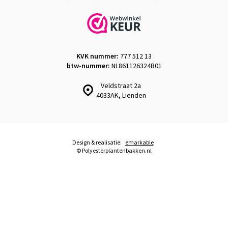
KVK nummer:
777 512 13
btw-nummer:
NL861126324B01
Veldstraat 2a
4033AK, Lienden
Design & realisatie:
emarkable
© Polyesterplantenbakken.nl