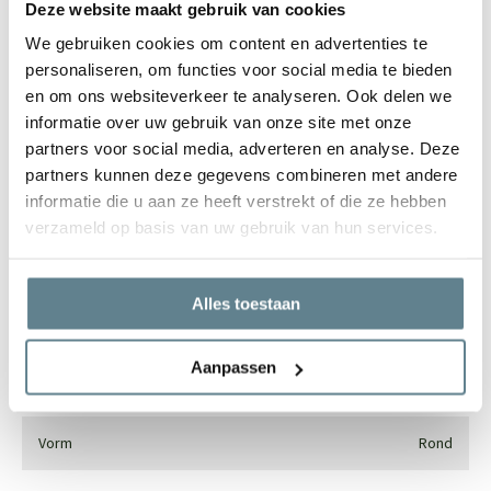
Deze website maakt gebruik van cookies
We gebruiken cookies om content en advertenties te
personaliseren, om functies voor social media te bieden
We staan voor je klaar
en om ons websiteverkeer te analyseren. Ook delen we
Wil je advies of heb je een vraag? Neem contact op met ons
informatie over uw gebruik van onze site met onze
team!
partners voor social media, adverteren en analyse. Deze
partners kunnen deze gegevens combineren met andere
Start chat
informatie die u aan ze heeft verstrekt of die ze hebben
verzameld op basis van uw gebruik van hun services.
Bel
0344-228104
Mail
info@polyesterplantenbakken.nl
Whatsapp
0344-228104
Alles toestaan
Aanpassen
Specificaties
Vorm
Rond