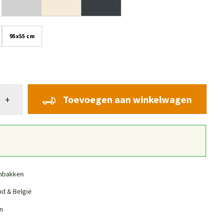
95x55 cm
Toevoegen aan winkelwagen
+
nbakken
nd & België
n