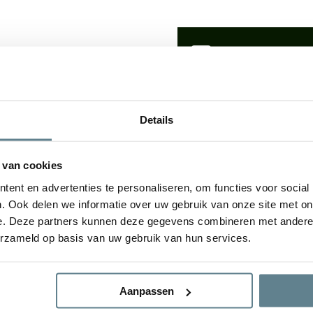
We staan voor je
Wil je advies of heb je een 
op met ons team!
0 cm en een binnenmaat
nt is hij 110 cm breed en de
Details
Start chat
 van cookies
 ook binnen gebruikt
Specificaties
ent en advertenties te personaliseren, om functies voor social
 te boren in de bodem voor
. Ook delen we informatie over uw gebruik van onze site met on
e. Deze partners kunnen deze gegevens combineren met andere i
Vorm
erzameld op basis van uw gebruik van hun services.
Gebruik
Aanpassen
rplaatst.
Materiaal
e kwaliteit polyester.