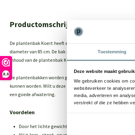
Productomschrijving
De plantenbak Koert heeft een buitenmaat diameter van 10
diameter van 85 cm. De bak is 65 cm hoog, op zijn breedste pu
Toestemming
inhoud van de plantenbak Koert is 520 liter.
Deze website maakt gebruik
8,8
De plantenbakken worden geleverd zonder gaten zodat deze
We gebruiken cookies om cont
kunnen worden. Wilt u deze buiten gebruiken dient u 4 gaten
websiteverkeer te analyseren
een goede afwatering.
media, adverteren en analys
verstrekt of die ze hebben v
Voordelen
Door het lichte gewicht kan deze gemakkelijk worden ve
Hij is kras-, stoot- en vormvast door het gebruik van hog