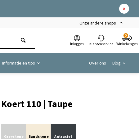
Onze andere shops
0
Inloggen
Winkelwagen
Klantenservice
Informatie en tips
Over ons
Blog
Koert 110 | Taupe
Greystone
Sandstone
Antraciet