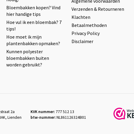
Algemene voorwaarden
Bloembakken kopen? Vind
Verzenden & Retourneren
hier handige tips
Klachten
Hoe vul ik een bloembak? 7
Betaalmethoden
tips!
Privacy Policy
Hoe moet ik mijn
Disclaimer
plantenbakken opmaken?
Kunnen polyester
bloembakken buiten
worden gebruikt?
straat 2a
KVK nummer:
777 512 13
3AK, Lienden
btw-nummer:
NL861126324B01