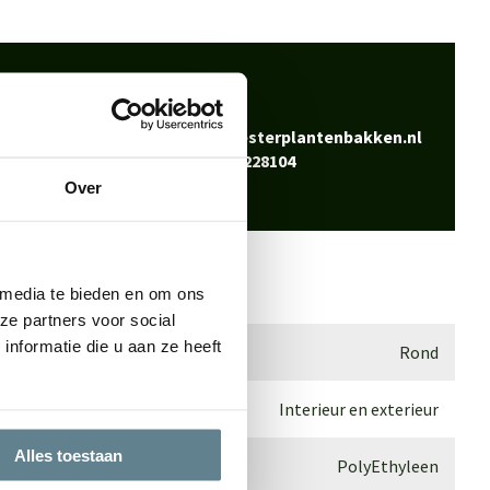
 klaar
Bel
0344-228104
vraag? Neem contact
Mail
info@polyesterplantenbakken.nl
Whatsapp
0344-228104
Over
 media te bieden en om ons
ze partners voor social
nformatie die u aan ze heeft
Rond
Interieur en exterieur
Alles toestaan
PolyEthyleen