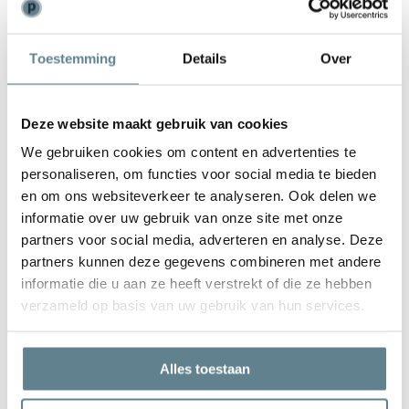
Weinig onderhoud
Toestemming
Details
Over
De plantenbak is zeer gemakkelijk in onderhoud. Is de plantenbak
vies geworden kun je deze het best schoonmaken met een zachte
borstel of doek en met lauw water. Gebruik
geen
agressieve
Deze website maakt gebruik van cookies
schoonmaakmiddelen.
We gebruiken cookies om content en advertenties te
personaliseren, om functies voor social media te bieden
en om ons websiteverkeer te analyseren. Ook delen we
informatie over uw gebruik van onze site met onze
partners voor social media, adverteren en analyse. Deze
We staan voor je klaar
partners kunnen deze gegevens combineren met andere
Wil je advies of heb je een vraag? Neem contact op met ons
informatie die u aan ze heeft verstrekt of die ze hebben
team!
verzameld op basis van uw gebruik van hun services.
Start chat
Alles toestaan
Bel
0344-228104
Mail
info@polyesterplantenbakken.nl