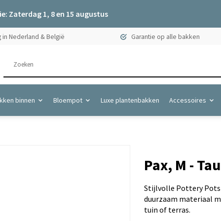
e: Zaterdag 1, 8 en 15 augustus
 in Nederland & België
Garantie op alle bakken
kken binnen
Bloempot
Luxe plantenbakken
Accessoires
Pax, M - Ta
Stijlvolle Pottery Pot
duurzaam materiaal me
tuin of terras.