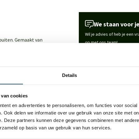
We staan voor je
Wil je advies of heb je een 
 buiten. Gemaakt van
op met ons team!
or elke woonruimte, tuin of
Start chat
ign met hoogwaardige
Details
Specificaties
rzaam materiaal met een luxe
in huis, tuin of op het
 van cookies
Merk
te onderhouden.
ent en advertenties te personaliseren, om functies voor social
. Ook delen we informatie over uw gebruik van onze site met on
Vorm
e. Deze partners kunnen deze gegevens combineren met andere i
erzameld op basis van uw gebruik van hun services.
Gebruik