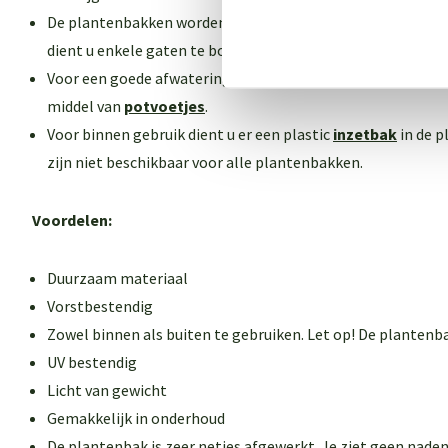
De plantenbakken worden geleverd
zonder
gaten in de bo
dient u enkele gaten te boren.
Voor een goede afwatering dient u de plantenbak 1-2 cm v
middel van
potvoetjes
.
Voor binnen gebruik dient u er een plastic
inzetbak
in de p
zijn niet beschikbaar voor alle plantenbakken
.
Voordelen:
Duurzaam materiaal
Vorstbestendig
Zowel binnen als buiten te gebruiken. Let op! De plantenb
UV bestendig
Licht van gewicht
Gemakkelijk in onderhoud
De plantenbak is zeer netjes afgewerkt. Je ziet geen naden