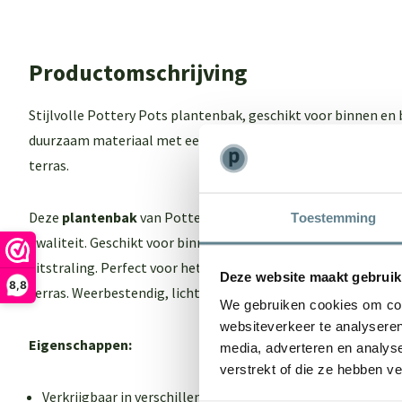
Productomschrijving
Stijlvolle Pottery Pots plantenbak, geschikt voor binnen en
duurzaam materiaal met een moderne uitstraling. Perfect vo
terras.
Deze
plantenbak
van Pottery pots combineert tijdloos des
Toestemming
kwaliteit. Geschikt voor binnen en buiten, gemaakt van duu
uitstraling. Perfect voor het stijlvol presenteren van planten 
Deze website maakt gebruik
8,8
terras. Weerbestendig, licht van gewicht en zeer eenvoudig 
We gebruiken cookies om cont
websiteverkeer te analyseren
Eigenschappen:
media, adverteren en analys
verstrekt of die ze hebben v
Verkrijgbaar in verschillende kleuren en maten