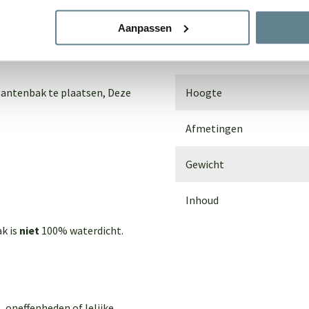
dem. Voor buiten gebruik
Materiaal
Aanpassen
an de grond te plaatsen door
Breedte
lantenbak te plaatsen,
Deze
Hoogte
Afmetingen
Gewicht
Inhoud
ak is
niet
100% waterdicht.
, oneffenheden of lelijke