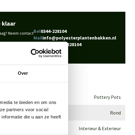
 klaar
Bel
0344-228104
vraag? Neem contact
Mail
info@polyesterplantenbakken.nl
Whatsapp
0344-228104
Over
Pottery Pots
 media te bieden en om ons
ze partners voor social
Rond
nformatie die u aan ze heeft
Interieur & Exterieur