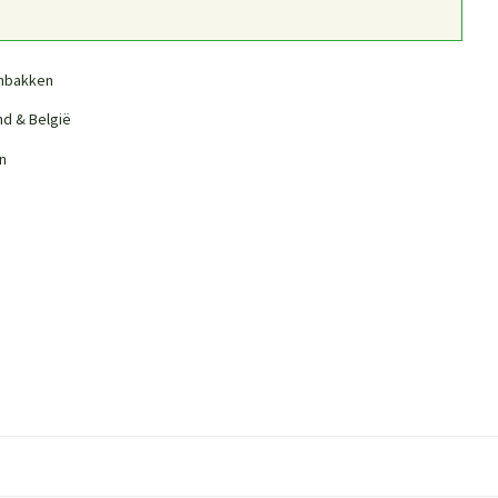
nbakken
nd & België
n