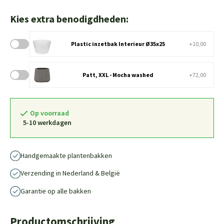
Kies extra benodigdheden:
Plastic inzetbak Interieur Ø35x25
+10,00
Patt, XXL - Mocha washed
+72,00
Op voorraad
5-10 werkdagen
Handgemaakte plantenbakken
Verzending in Nederland & België
Garantie op alle bakken
Productomschrijving