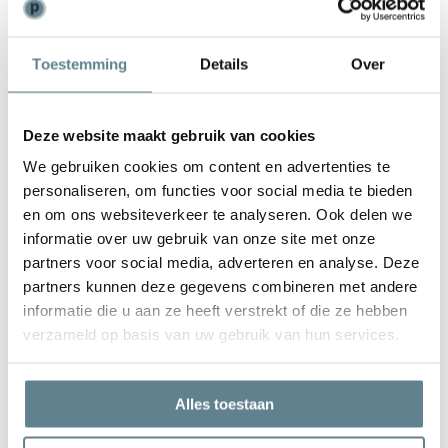
Weinig onderhoud
Toestemming
Details
Over
De plantenbak is zeer gemakkelijk in onderhoud. Is de plantenbak
vies geworden kun je deze het best schoonmaken met een zachte
borstel of doek en met lauw water. Gebruik
geen
agressieve
Deze website maakt gebruik van cookies
schoonmaakmiddelen.
We gebruiken cookies om content en advertenties te
personaliseren, om functies voor social media te bieden
en om ons websiteverkeer te analyseren. Ook delen we
informatie over uw gebruik van onze site met onze
partners voor social media, adverteren en analyse. Deze
We staan voor je klaar
partners kunnen deze gegevens combineren met andere
Wil je advies of heb je een vraag? Neem contact op met ons
informatie die u aan ze heeft verstrekt of die ze hebben
team!
verzameld op basis van uw gebruik van hun services.
Start chat
Alles toestaan
Bel
0344-228104
Mail
info@polyesterplantenbakken.nl