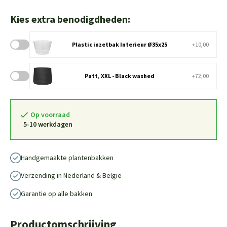
Kies extra benodigdheden:
Plastic inzetbak Interieur Ø35x25
+10,00
Patt, XXL - Black washed
+72,00
Op voorraad
5-10 werkdagen
Handgemaakte plantenbakken
Verzending in Nederland & België
Garantie op alle bakken
Productomschrijving