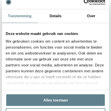
Weinig onderhoud
Toestemming
Details
Over
De plantenbak is zeer gemakkelijk in onderhoud. Is de plantenbak
vies geworden kun je deze het best schoonmaken met een zachte
borstel of doek en met lauw water. Gebruik
geen
agressieve
Deze website maakt gebruik van cookies
schoonmaakmiddelen.
We gebruiken cookies om content en advertenties te
personaliseren, om functies voor social media te bieden
en om ons websiteverkeer te analyseren. Ook delen we
informatie over uw gebruik van onze site met onze
partners voor social media, adverteren en analyse. Deze
We staan voor je klaar
partners kunnen deze gegevens combineren met andere
Wil je advies of heb je een vraag? Neem contact op met ons
informatie die u aan ze heeft verstrekt of die ze hebben
team!
verzameld op basis van uw gebruik van hun services.
Start chat
Alles toestaan
Bel
0344-228104
Mail
info@polyesterplantenbakken.nl