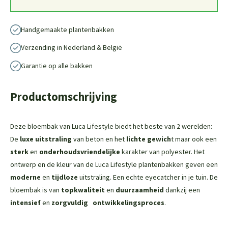
Handgemaakte plantenbakken
Verzending in Nederland & België
Garantie op alle bakken
Productomschrijving
Deze bloembak van Luca Lifestyle biedt het beste van 2 werelden:
De
luxe uitstraling
van beton en het
lichte gewich
t maar ook een
sterk
en
onderhoudsvriendelijke
karakter van polyester. Het
ontwerp en de kleur van de Luca Lifestyle plantenbakken geven een
moderne
en
tijdloze
uitstraling. Een echte eyecatcher in je tuin. De
bloembak is van
topkwaliteit
en
duurzaamheid
dankzij een
intensief
en
zorgvuldig
ontwikkelingsproces
.