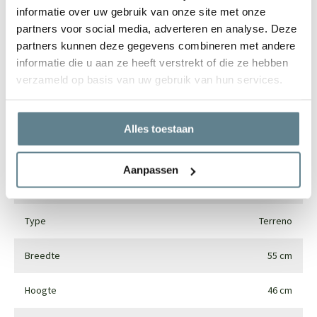
informatie over uw gebruik van onze site met onze
partners voor social media, adverteren en analyse. Deze
Specificaties
partners kunnen deze gegevens combineren met andere
informatie die u aan ze heeft verstrekt of die ze hebben
verzameld op basis van uw gebruik van hun services.
Merk
Luca lifestyle
Vorm
Rond
Alles toestaan
Gebruik
Interieur en exterieur
Aanpassen
Materiaal
Fiberglass
Type
Terreno
Breedte
55 cm
Hoogte
46 cm