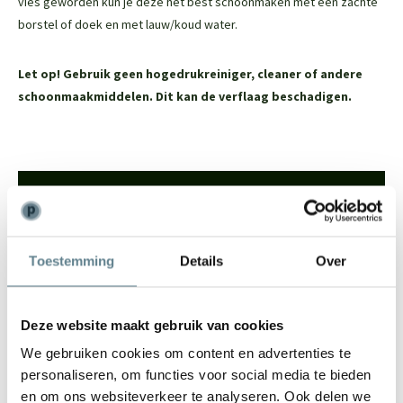
vies geworden kun je deze het best schoonmaken met een zachte
borstel of doek en met lauw/koud water.
Let op! Gebruik geen hogedrukreiniger, cleaner of andere
schoonmaakmiddelen. Dit kan de verflaag beschadigen.
We staan voor je klaar
Wil je advies of heb je een vraag? Neem contact op met ons
team!
Toestemming
Details
Over
Start chat
Deze website maakt gebruik van cookies
Bel
0344-228104
We gebruiken cookies om content en advertenties te
Mail
info@polyesterplantenbakken.nl
personaliseren, om functies voor social media te bieden
Whatsapp
0344-228104
en om ons websiteverkeer te analyseren. Ook delen we