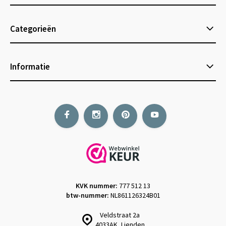
Categorieën
Informatie
KVK nummer:
777 512 13
btw-nummer:
NL861126324B01
Veldstraat 2a
4033AK, Lienden