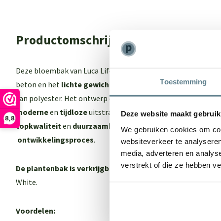
Productomschrijving
Deze bloembak van Luca Lifestyle biedt het beste van 2 were
Toestemming
beton en het
lichte gewich
t maar ook een
sterk
en
onderho
van polyester. Het ontwerp en de kleur van de Luca Lifestyl
moderne
en
tijdloze
uitstraling. Een echte eyecatcher in je 
Deze website maakt gebruik
8,8
topkwaliteit
en
duurzaamheid
dankzij een
intensief
en
zor
We gebruiken cookies om cont
ontwikkelingsproces
.
websiteverkeer te analyseren
media, adverteren en analys
verstrekt of die ze hebben v
De plantenbak is verkrijgbaar in 3 kleuren:
Antraciet, Natu
White.
Voordelen: