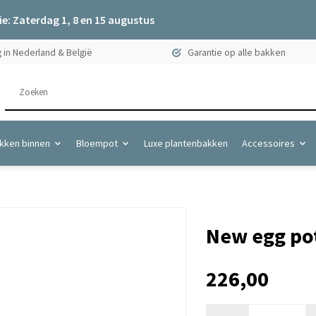
e: Zaterdag 1, 8 en 15 augustus
 in Nederland & België
Garantie op alle bakken
kken binnen
Bloempot
Luxe plantenbakken
Accessoires
New egg pot
226,00