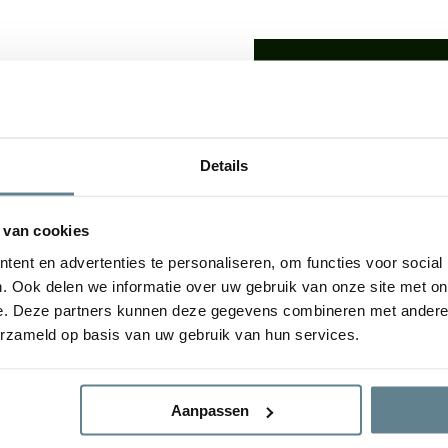
We staan voor je
Wil je advies of heb je een 
op met ons team!
lden: De
luxe uitstraling
van
Details
udsvriendelijke
karakter
Start chat
e plantenbakken geven een
tuin. De bloembak is van
 van cookies
gvuldig
Specificaties
ent en advertenties te personaliseren, om functies voor social
. Ook delen we informatie over uw gebruik van onze site met on
e. Deze partners kunnen deze gegevens combineren met andere i
Merk
erzameld op basis van uw gebruik van hun services.
ral Concrete en Antique
Vorm
Aanpassen
Gebruik