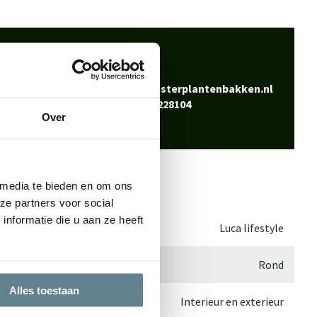
 klaar
Bel
0344-228104
vraag? Neem contact
Mail
info@polyesterplantenbakken.nl
Whatsapp
0344-228104
Over
 media te bieden en om ons
ze partners voor social
nformatie die u aan ze heeft
Luca lifestyle
Rond
Alles toestaan
Interieur en exterieur