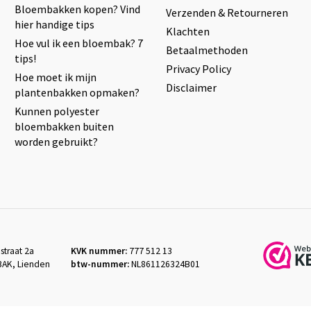
Bloembakken kopen? Vind
Verzenden & Retourneren
hier handige tips
Klachten
Hoe vul ik een bloembak? 7
Betaalmethoden
tips!
Privacy Policy
Hoe moet ik mijn
Disclaimer
plantenbakken opmaken?
Kunnen polyester
bloembakken buiten
worden gebruikt?
straat 2a
KVK nummer:
777 512 13
3AK, Lienden
btw-nummer:
NL861126324B01