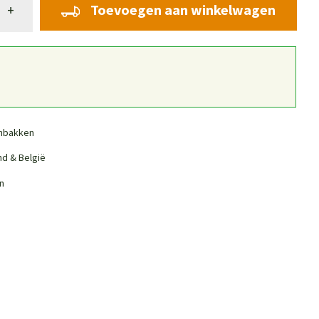
Toevoegen aan winkelwagen
+
nbakken
nd & België
n