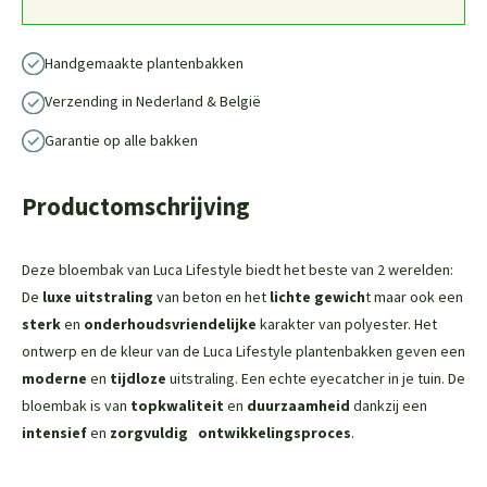
Handgemaakte plantenbakken
Verzending in Nederland & België
Garantie op alle bakken
Productomschrijving
Deze bloembak van Luca Lifestyle biedt het beste van 2 werelden:
De
luxe uitstraling
van beton en het
lichte gewich
t maar ook een
sterk
en
onderhoudsvriendelijke
karakter van polyester. Het
ontwerp en de kleur van de Luca Lifestyle plantenbakken geven een
moderne
en
tijdloze
uitstraling. Een echte eyecatcher in je tuin. De
bloembak is van
topkwaliteit
en
duurzaamheid
dankzij een
intensief
en
zorgvuldig
ontwikkelingsproces
.