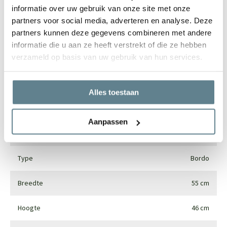
informatie over uw gebruik van onze site met onze
partners voor social media, adverteren en analyse. Deze
Specificaties
partners kunnen deze gegevens combineren met andere
informatie die u aan ze heeft verstrekt of die ze hebben
verzameld op basis van uw gebruik van hun services.
Merk
Luca lifestyle
Vorm
Rond
Alles toestaan
Gebruik
Interieur en exterieur
Aanpassen
Materiaal
Fiberglass
Type
Bordo
Breedte
55 cm
Hoogte
46 cm