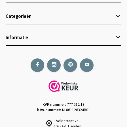
Categorieën
Informatie
KVK nummer:
777 512 13
btw-nummer:
NL861126324B01
Veldstraat 2a
4033AK, Lienden