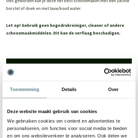
vies geworden kun je deze het best schoonmaken met een zachte
borstel of doek en met lauw/koud water.
Let op! Gebruik geen hogedrukreiniger, cleaner of andere
schoonmaakmiddelen. Dit kan de verflaag beschadigen.
We staan voor je klaar
Wil je advies of heb je een vraag? Neem contact op met ons
team!
Toestemming
Details
Over
Start chat
Deze website maakt gebruik van cookies
Bel
0344-228104
We gebruiken cookies om content en advertenties te
Mail
info@polyesterplantenbakken.nl
personaliseren, om functies voor social media te bieden
Whatsapp
0344-228104
en om ons websiteverkeer te analyseren. Ook delen we