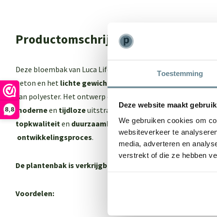
Productomschrijving
Deze bloembak van Luca Lifestyle biedt het beste van 2 were
Toestemming
beton en het
lichte gewich
t maar ook een
sterk
en
onderho
van polyester. Het ontwerp en de kleur van de Luca Lifestyl
Deze website maakt gebruik
moderne
en
tijdloze
uitstraling. Een echte eyecatcher in je 
8,8
We gebruiken cookies om cont
topkwaliteit
en
duurzaamheid
dankzij een
intensief
en
zor
websiteverkeer te analyseren
ontwikkelingsproces
.
media, adverteren en analys
verstrekt of die ze hebben v
De plantenbak is verkrijgbaar in 3 kleuren:
Earth, Clay, San
Voordelen: