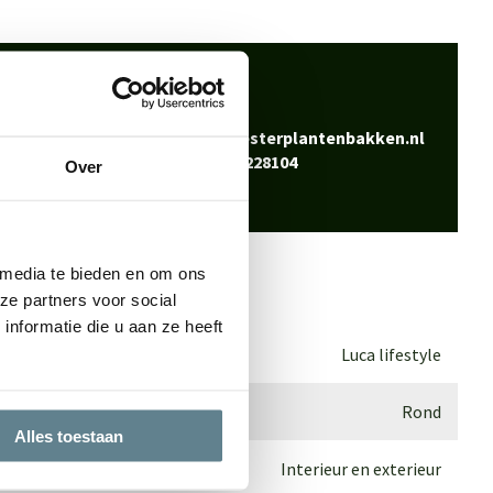
 klaar
Bel
0344-228104
vraag? Neem contact
Mail
info@polyesterplantenbakken.nl
Whatsapp
0344-228104
Over
 media te bieden en om ons
ze partners voor social
nformatie die u aan ze heeft
Luca lifestyle
Rond
Alles toestaan
Interieur en exterieur