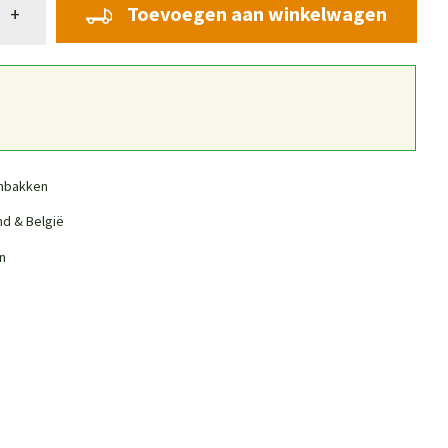
Toevoegen aan winkelwagen
+
nbakken
nd & België
n