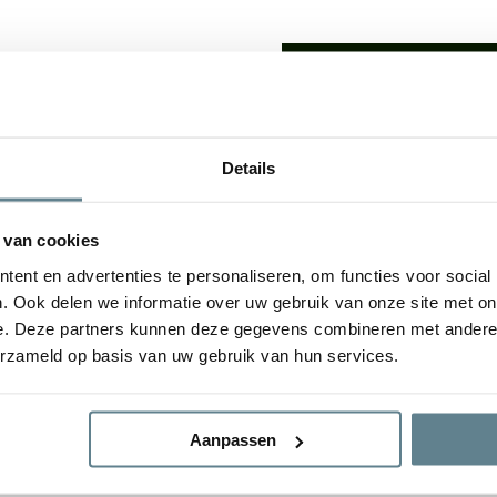
We staan voor je
Wil je advies of heb je een 
op met ons team!
lden: De
luxe uitstraling
van
Details
udsvriendelijke
karakter
Start chat
e plantenbakken geven een
 van cookies
tuin. De bloembak is van
ent en advertenties te personaliseren, om functies voor social
gvuldig
Specificaties
. Ook delen we informatie over uw gebruik van onze site met on
e. Deze partners kunnen deze gegevens combineren met andere i
erzameld op basis van uw gebruik van hun services.
Merk
d
Vorm
Aanpassen
Gebruik