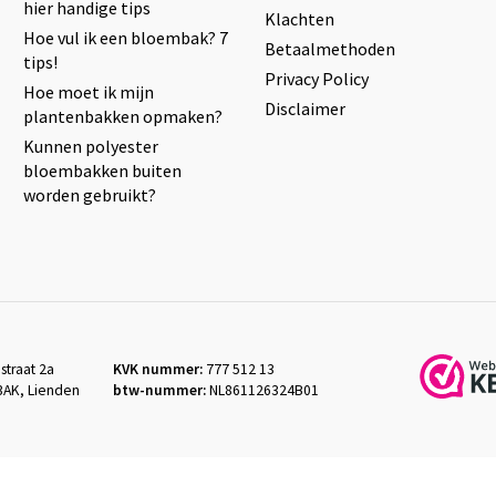
hier handige tips
Klachten
Hoe vul ik een bloembak? 7
Betaalmethoden
tips!
Privacy Policy
Hoe moet ik mijn
Disclaimer
plantenbakken opmaken?
Kunnen polyester
bloembakken buiten
worden gebruikt?
straat 2a
KVK nummer:
777 512 13
3AK, Lienden
btw-nummer:
NL861126324B01