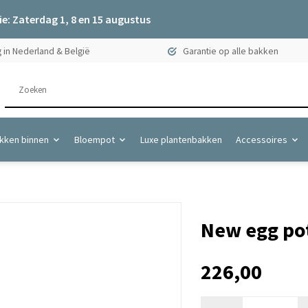
e: Zaterdag 1, 8 en 15 augustus
 in Nederland & België
Garantie op alle bakken
kken binnen
Bloempot
Luxe plantenbakken
Accessoires
New egg pot
226,00