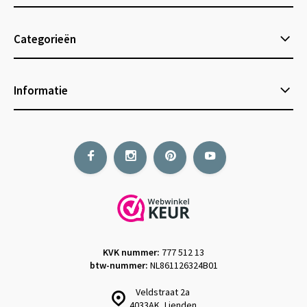
Categorieën
Informatie
KVK nummer:
777 512 13
btw-nummer:
NL861126324B01
Veldstraat 2a
4033AK, Lienden