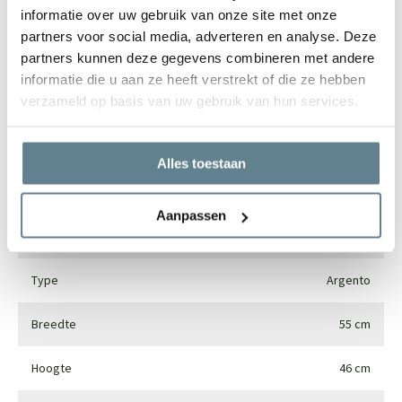
informatie over uw gebruik van onze site met onze
partners voor social media, adverteren en analyse. Deze
Specificaties
partners kunnen deze gegevens combineren met andere
informatie die u aan ze heeft verstrekt of die ze hebben
verzameld op basis van uw gebruik van hun services.
Merk
Luca lifestyle
Vorm
Rond
Alles toestaan
Gebruik
Interieur en exterieur
Aanpassen
Materiaal
Fiberglass
Type
Argento
Breedte
55 cm
Hoogte
46 cm