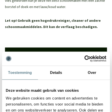
vies geworden kun je deze het best schoonmaken met een zachte
borstel of doek en met lauw/koud water.
Let op! Gebruik geen hogedrukreiniger, cleaner of andere
schoonmaakmiddelen. Dit kan de verflaag beschadigen.
We staan voor je klaar
Wil je advies of heb je een vraag? Neem contact op met ons
team!
Toestemming
Details
Over
Start chat
Deze website maakt gebruik van cookies
Bel
0344-228104
We gebruiken cookies om content en advertenties te
Mail
info@polyesterplantenbakken.nl
personaliseren, om functies voor social media te bieden
Whatsapp
0344-228104
en om ons websiteverkeer te analyseren. Ook delen we