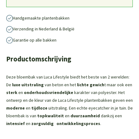
Handgemaakte plantenbakken
Verzending in Nederland & België
Garantie op alle bakken
Productomschrijving
Deze bloembak van Luca Lifestyle biedt het beste van 2 werelden:
De
luxe uitstraling
van beton en het
lichte gewich
t maar ook een
sterk
en
onderhoudsvriendelijke
karakter van polyester. Het
ontwerp en de kleur van de Luca Lifestyle plantenbakken geven een
moderne
en
tijdloze
uitstraling. Een echte eyecatcher in je tuin. De
bloembak is van
topkwaliteit
en
duurzaamheid
dankzij een
intensief
en
zorgvuldig
ontwikkelingsproces
.