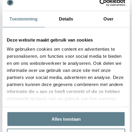
Weinig onderhoud
Toestemming
Details
Over
De plantenbak is zeer gemakkelijk in onderhoud. Is de plantenbak
vies geworden kun je deze het best schoonmaken met een zachte
borstel of doek en met lauw water. Gebruik
geen
agressieve
Deze website maakt gebruik van cookies
schoonmaakmiddelen.
We gebruiken cookies om content en advertenties te
personaliseren, om functies voor social media te bieden
en om ons websiteverkeer te analyseren. Ook delen we
informatie over uw gebruik van onze site met onze
partners voor social media, adverteren en analyse. Deze
We staan voor je klaar
partners kunnen deze gegevens combineren met andere
Wil je advies of heb je een vraag? Neem contact op met ons
informatie die u aan ze heeft verstrekt of die ze hebben
team!
verzameld op basis van uw gebruik van hun services.
Start chat
Alles toestaan
Bel
0344-228104
Mail
info@polyesterplantenbakken.nl