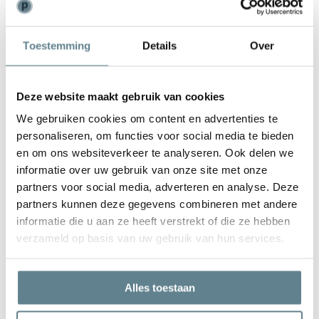
Weinig onderhoud
Toestemming
Details
Over
De plantenbak is zeer gemakkelijk in onderhoud. Is de plantenbak
vies geworden kun je deze het best schoonmaken met een zachte
borstel of doek en met lauw water. Gebruik
geen
agressieve
Deze website maakt gebruik van cookies
schoonmaakmiddelen.
We gebruiken cookies om content en advertenties te
personaliseren, om functies voor social media te bieden
en om ons websiteverkeer te analyseren. Ook delen we
informatie over uw gebruik van onze site met onze
partners voor social media, adverteren en analyse. Deze
We staan voor je klaar
partners kunnen deze gegevens combineren met andere
Wil je advies of heb je een vraag? Neem contact op met ons
informatie die u aan ze heeft verstrekt of die ze hebben
team!
verzameld op basis van uw gebruik van hun services.
Start chat
Alles toestaan
Bel
0344-228104
Mail
info@polyesterplantenbakken.nl