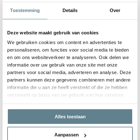
De plantenbak is zeer gemakkelijk in onderhoud. Is de plantenbak
Toestemming
Details
Over
vies geworden kun je deze het best schoonmaken met een zachte
borstel of doek en met lauw water. Gebruik
geen
agressieve
schoonmaakmiddelen.
Deze website maakt gebruik van cookies
We gebruiken cookies om content en advertenties te
personaliseren, om functies voor social media te bieden
en om ons websiteverkeer te analyseren. Ook delen we
informatie over uw gebruik van onze site met onze
We staan voor je klaar
partners voor social media, adverteren en analyse. Deze
Wil je advies of heb je een vraag? Neem contact op met ons
partners kunnen deze gegevens combineren met andere
team!
informatie die u aan ze heeft verstrekt of die ze hebben
verzameld op basis van uw gebruik van hun services.
Start chat
Bel
0344-228104
Alles toestaan
Mail
info@polyesterplantenbakken.nl
Whatsapp
0344-228104
Aanpassen