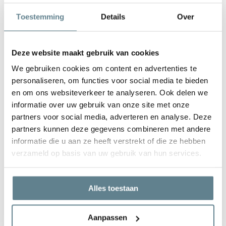
De plantenbak is zeer gemakkelijk in onderhoud. Is de plantenbak
Toestemming
Details
Over
vies geworden kun je deze het best schoonmaken met een zachte
borstel of doek en met lauw water. Gebruik
geen
agressieve
schoonmaakmiddelen.
Deze website maakt gebruik van cookies
We gebruiken cookies om content en advertenties te
personaliseren, om functies voor social media te bieden
en om ons websiteverkeer te analyseren. Ook delen we
informatie over uw gebruik van onze site met onze
We staan voor je klaar
partners voor social media, adverteren en analyse. Deze
Wil je advies of heb je een vraag? Neem contact op met ons
partners kunnen deze gegevens combineren met andere
team!
informatie die u aan ze heeft verstrekt of die ze hebben
verzameld op basis van uw gebruik van hun services.
Start chat
Bel
0344-228104
Alles toestaan
Mail
info@polyesterplantenbakken.nl
Whatsapp
0344-228104
Aanpassen