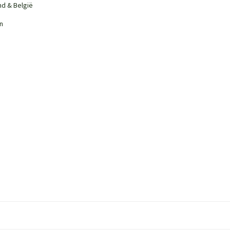
nd & België
n