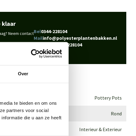
 klaar
Bel
0344-228104
vraag? Neem contact
Mail
info@polyesterplantenbakken.nl
Whatsapp
0344-228104
Over
Pottery Pots
 media te bieden en om ons
ze partners voor social
Rond
nformatie die u aan ze heeft
Interieur & Exterieur