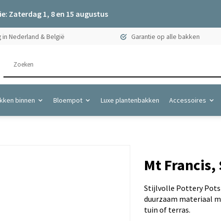
e: Zaterdag 1, 8 en 15 augustus
 in Nederland & België
Garantie op alle bakken
kken binnen
Bloempot
Luxe plantenbakken
Accessoires
Mt Francis, 
Stijlvolle Pottery Pot
duurzaam materiaal me
tuin of terras.