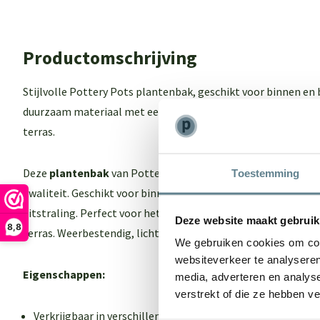
Productomschrijving
Stijlvolle Pottery Pots plantenbak, geschikt voor binnen en
duurzaam materiaal met een moderne uitstraling. Perfect vo
terras.
Deze
plantenbak
van Pottery pots combineert tijdloos des
Toestemming
kwaliteit. Geschikt voor binnen en buiten, gemaakt van duu
uitstraling. Perfect voor het stijlvol presenteren van planten 
Deze website maakt gebruik
8,8
terras. Weerbestendig, licht van gewicht en zeer eenvoudig 
We gebruiken cookies om cont
websiteverkeer te analyseren
Eigenschappen:
media, adverteren en analys
verstrekt of die ze hebben v
Verkrijgbaar in verschillende kleuren en maten