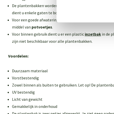
De plantenbakken worden geleverd
zonder
gaten in de bo
dient u enkele gaten te boren.
Voor een goede afwatering dient u de plantenbak 1-2 cm v
middel van
potvoetjes
.
Voor binnen gebruik dient u er een plastic
inzetbak
in de p
zijn niet beschikbaar voor alle plantenbakken
.
Voordelen:
Duurzaam materiaal
Vorstbestendig
Zowel binnen als buiten te gebruiken. Let op! De plantenb
UV bestendig
Licht van gewicht
Gemakkelijk in onderhoud
De plantenbak is zeer netjes afgewerkt. Je ziet geen naden