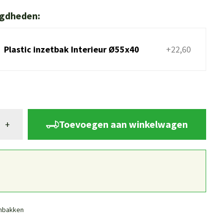
igdheden:
Plastic inzetbak Interieur Ø55x40
+22,60
Toevoegen aan winkelwagen
+
nbakken