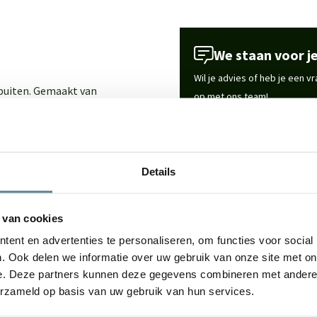
We staan voor je
Wil je advies of heb je een 
 buiten. Gemaakt van
op met ons team!
or elke woonruimte, tuin of
Start chat
ign met hoogwaardige
Details
Specificaties
rzaam materiaal met een luxe
in huis, tuin of op het
 van cookies
Merk
te onderhouden.
ent en advertenties te personaliseren, om functies voor social
. Ook delen we informatie over uw gebruik van onze site met on
Vorm
e. Deze partners kunnen deze gegevens combineren met andere i
erzameld op basis van uw gebruik van hun services.
Gebruik