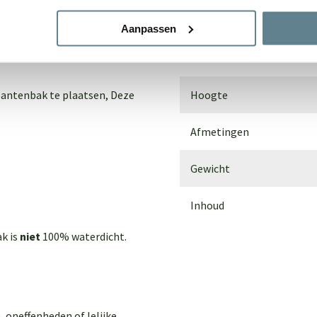
dem. Voor buiten gebruik
Materiaal
Aanpassen
an de grond te plaatsen door
Breedte
lantenbak te plaatsen,
Deze
Hoogte
Afmetingen
Gewicht
Inhoud
ak is
niet
100% waterdicht.
, oneffenheden of lelijke