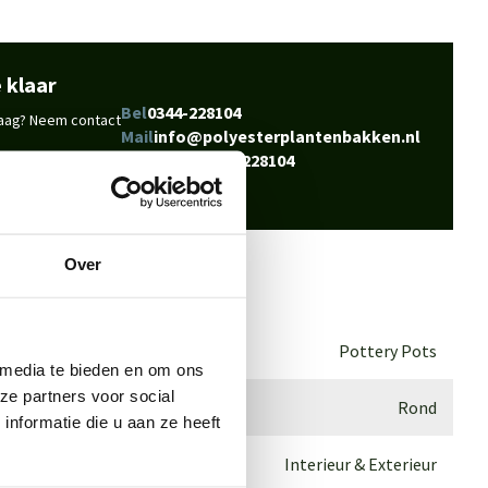
 klaar
Bel
0344-228104
vraag? Neem contact
Mail
info@polyesterplantenbakken.nl
Whatsapp
0344-228104
Over
Pottery Pots
 media te bieden en om ons
ze partners voor social
Rond
nformatie die u aan ze heeft
Interieur & Exterieur