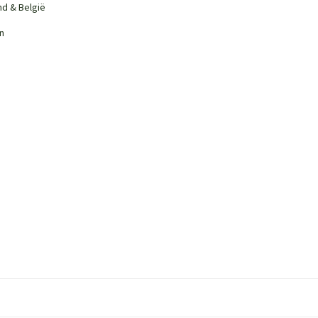
nd & België
n