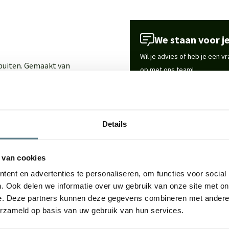
We staan voor je
Wil je advies of heb je een 
 buiten. Gemaakt van
op met ons team!
or elke woonruimte, tuin of
Start chat
ign met hoogwaardige
Details
Specificaties
rzaam materiaal met een luxe
in huis, tuin of op het
 van cookies
Merk
te onderhouden.
ent en advertenties te personaliseren, om functies voor social
. Ook delen we informatie over uw gebruik van onze site met on
Vorm
e. Deze partners kunnen deze gegevens combineren met andere i
erzameld op basis van uw gebruik van hun services.
Gebruik