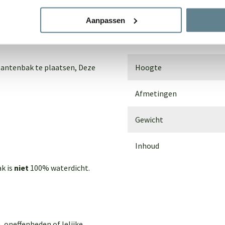
dem. Voor buiten gebruik
Materiaal
Aanpassen
an de grond te plaatsen door
Breedte
lantenbak te plaatsen,
Deze
Hoogte
Afmetingen
Gewicht
Inhoud
ak is
niet
100% waterdicht.
, oneffenheden of lelijke