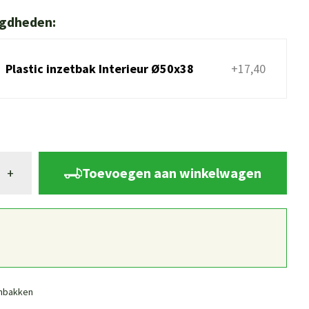
igdheden:
Plastic inzetbak Interieur Ø50x38
+17,40
Toevoegen aan winkelwagen
+
nbakken