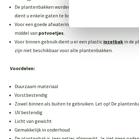
De plantenbakken worden geleverd
zonder
gaten in de bo
dient u enkele gaten te boren.
Voor een goede afwatering dient u de plantenbak 1-2 cm v
middel van
potvoetjes
.
Voor binnen gebruik dient u er een plastic
inzetbak
in de p
zijn niet beschikbaar voor alle plantenbakken
.
Voordelen:
Duurzaam materiaal
Vorstbestendig
Zowel binnen als buiten te gebruiken. Let op! De plantenb
UV bestendig
Licht van gewicht
Gemakkelijk in onderhoud
De plantenbak is zeer netjes afgewerkt. Je ziet geen naden