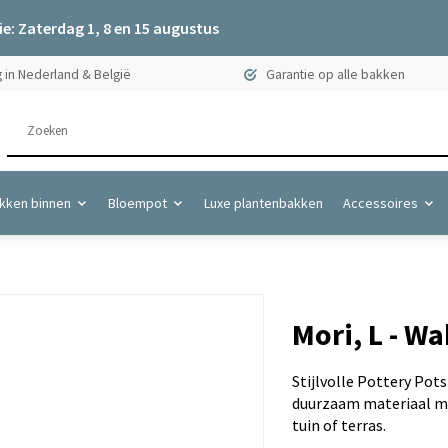
e: Zaterdag 1, 8 en 15 augustus
 in Nederland & België
Garantie op alle bakken
kken binnen
Bloempot
Luxe plantenbakken
Accessoires
Mori, L - Wa
Stijlvolle Pottery Pot
duurzaam materiaal me
tuin of terras.