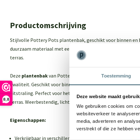
Productomschrijving
Stijlvolle Pottery Pots plantenbak, geschikt voor binnen en
duurzaam materiaal met een moderne uitstraling. Perfect vo
terras.
Deze
plantenbak
van Pottery pots combineert tijdloos des
Toestemming
kwaliteit. Geschikt voor binnen en buiten, gemaakt van duu
uitstraling. Perfect voor het stijlvol presenteren van planten 
Deze website maakt gebruik
8,8
terras. Weerbestendig, licht van gewicht en zeer eenvoudig 
We gebruiken cookies om cont
websiteverkeer te analyseren
Eigenschappen:
media, adverteren en analys
verstrekt of die ze hebben v
Verkrijgbaar in verschillende kleuren en maten