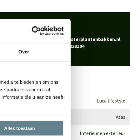
 klaar
Bel
0344-228104
vraag? Neem contact
Mail
info@polyesterplantenbakken.nl
Whatsapp
0344-228104
Over
 media te bieden en om ons
ze partners voor social
nformatie die u aan ze heeft
Luca lifestyle
Vaas
Alles toestaan
Interieur en exterieur