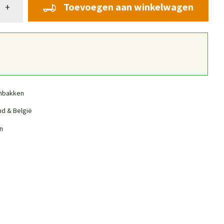
Toevoegen aan winkelwagen
+
nbakken
nd & België
n