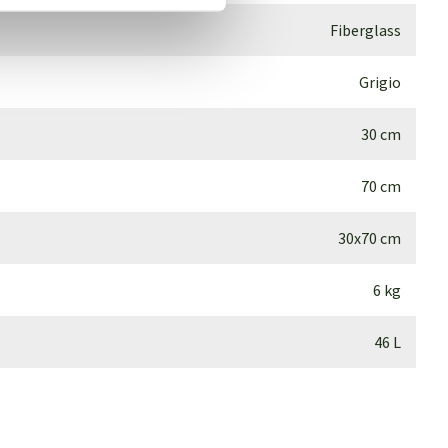
Fiberglass
Grigio
30 cm
70 cm
30x70 cm
6 kg
46 L