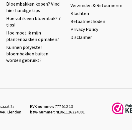
Bloembakken kopen? Vind
Verzenden & Retourneren
hier handige tips
Klachten
Hoe vul ik een bloembak? 7
Betaalmethoden
tips!
Privacy Policy
Hoe moet ik mijn
Disclaimer
plantenbakken opmaken?
Kunnen polyester
bloembakken buiten
worden gebruikt?
straat 2a
KVK nummer:
777 512 13
3AK, Lienden
btw-nummer:
NL861126324B01