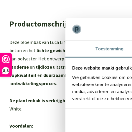
Productomschrijving
Deze bloembak van Luca Lifestyle biedt het beste van 2 were
Toestemming
beton en het
lichte gewich
t maar ook een
sterk
en
onderho
van polyester. Het ontwerp en de kleur van de Luca Lifestyl
moderne
en
tijdloze
uitstraling. Een echte eyecatcher in je 
Deze website maakt gebruik
8,8
topkwaliteit
en
duurzaamheid
dankzij een
intensief
en
zor
We gebruiken cookies om cont
ontwikkelingsproces
.
websiteverkeer te analyseren
media, adverteren en analys
verstrekt of die ze hebben v
De plantenbak is verkrijgbaar in 3 kleuren:
Antraciet, Natu
White.
Voordelen: