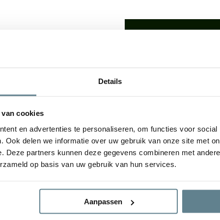
We staan voor je
Wil je advies of heb je een 
op met ons team!
lden: De
luxe uitstraling
van
Details
udsvriendelijke
karakter
Start chat
e plantenbakken geven een
tuin. De bloembak is van
 van cookies
gvuldig
Specificaties
ent en advertenties te personaliseren, om functies voor social
. Ook delen we informatie over uw gebruik van onze site met on
e. Deze partners kunnen deze gegevens combineren met andere i
Merk
erzameld op basis van uw gebruik van hun services.
ral Concrete en Antique
Vorm
Aanpassen
Gebruik