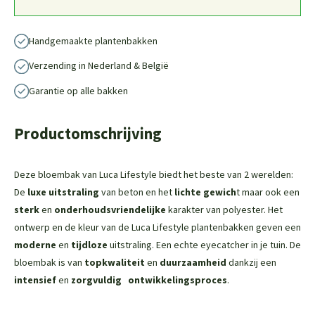
Handgemaakte plantenbakken
Verzending in Nederland & België
Garantie op alle bakken
Productomschrijving
Deze bloembak van Luca Lifestyle biedt het beste van 2 werelden:
De
luxe uitstraling
van beton en het
lichte gewich
t maar ook een
sterk
en
onderhoudsvriendelijke
karakter van polyester. Het
ontwerp en de kleur van de Luca Lifestyle plantenbakken geven een
moderne
en
tijdloze
uitstraling. Een echte eyecatcher in je tuin. De
bloembak is van
topkwaliteit
en
duurzaamheid
dankzij een
intensief
en
zorgvuldig
ontwikkelingsproces
.