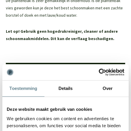
De plantenbak is zeer gemakkelijk in onderhoud. Is de plantenbak
vies geworden kun je deze het best schoonmaken met een zachte
borstel of doek en met lauw/koud water.
Let op! Gebruik geen hogedrukreiniger, cleaner of andere
schoonmaakmiddelen. Dit kan de verflaag beschadigen.
We staan voor je klaar
Wil je advies of heb je een vraag? Neem contact op met ons
Toestemming
Details
Over
team!
Start chat
Deze website maakt gebruik van cookies
Bel
0344-228104
We gebruiken cookies om content en advertenties te
Mail
info@polyesterplantenbakken.nl
personaliseren, om functies voor social media te bieden
Whatsapp
0344-228104