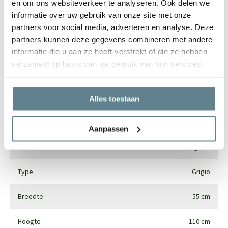
en om ons websiteverkeer te analyseren. Ook delen we
informatie over uw gebruik van onze site met onze
partners voor social media, adverteren en analyse. Deze
partners kunnen deze gegevens combineren met andere
Specificaties
informatie die u aan ze heeft verstrekt of die ze hebben
verzameld op basis van uw gebruik van hun services.
Merk
Luca lifestyle
Vorm
Vaas
Alles toestaan
Gebruik
Interieur en exterieur
Aanpassen
Materiaal
Fiberglass
Type
Grigio
Breedte
55 cm
Hoogte
110 cm