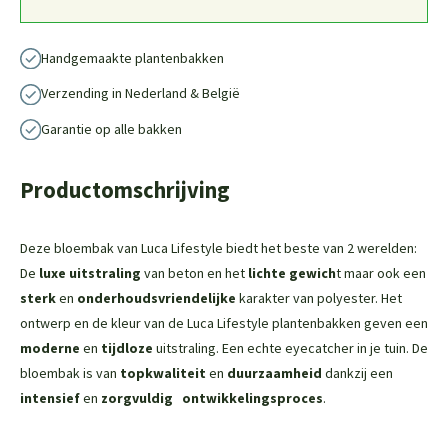
Handgemaakte plantenbakken
Verzending in Nederland & België
Garantie op alle bakken
Productomschrijving
Deze bloembak van Luca Lifestyle biedt het beste van 2 werelden:
De
luxe uitstraling
van beton en het
lichte gewich
t maar ook een
sterk
en
onderhoudsvriendelijke
karakter van polyester. Het
ontwerp en de kleur van de Luca Lifestyle plantenbakken geven een
moderne
en
tijdloze
uitstraling. Een echte eyecatcher in je tuin. De
bloembak is van
topkwaliteit
en
duurzaamheid
dankzij een
intensief
en
zorgvuldig
ontwikkelingsproces
.