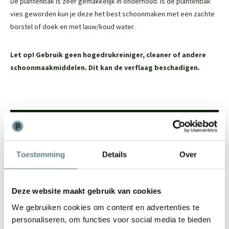
De plantenbak is zeer gemakkelijk in onderhoud. Is de plantenbak
vies geworden kun je deze het best schoonmaken met een zachte
borstel of doek en met lauw/koud water.
Let op! Gebruik geen hogedrukreiniger, cleaner of andere
schoonmaakmiddelen. Dit kan de verflaag beschadigen.
We staan voor je klaar
Wil je advies of heb je een vraag? Neem contact op met ons
Toestemming
Details
Over
team!
Start chat
Deze website maakt gebruik van cookies
Bel
0344-228104
We gebruiken cookies om content en advertenties te
Mail
info@polyesterplantenbakken.nl
personaliseren, om functies voor social media te bieden
Whatsapp
0344-228104