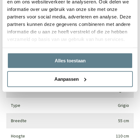
en om ons websiteverkeer te analyseren. Ook delen we
informatie over uw gebruik van onze site met onze
partners voor social media, adverteren en analyse. Deze
partners kunnen deze gegevens combineren met andere
Specificaties
informatie die u aan ze heeft verstrekt of die ze hebben
verzameld op basis van uw gebruik van hun services.
Merk
Luca lifestyle
Vorm
Vaas
Alles toestaan
Gebruik
Interieur en exterieur
Aanpassen
Materiaal
Fiberglass
Type
Grigio
Breedte
55 cm
Hoogte
110 cm