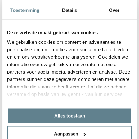
De plantenbak is zeer gemakkelijk in onderhoud. Is de plantenbak
Toestemming
Details
Over
vies geworden kun je deze het best schoonmaken met een zachte
borstel of doek en met lauw water. Gebruik
geen
agressieve
schoonmaakmiddelen.
Deze website maakt gebruik van cookies
We gebruiken cookies om content en advertenties te
personaliseren, om functies voor social media te bieden
en om ons websiteverkeer te analyseren. Ook delen we
informatie over uw gebruik van onze site met onze
We staan voor je klaar
partners voor social media, adverteren en analyse. Deze
Wil je advies of heb je een vraag? Neem contact op met ons
partners kunnen deze gegevens combineren met andere
team!
informatie die u aan ze heeft verstrekt of die ze hebben
verzameld op basis van uw gebruik van hun services.
Start chat
Bel
0344-228104
Alles toestaan
Mail
info@polyesterplantenbakken.nl
Whatsapp
0344-228104
Aanpassen