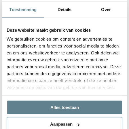
De plantenbak is zeer gemakkelijk in onderhoud. Is de plantenbak
Toestemming
Details
Over
vies geworden kun je deze het best schoonmaken met een zachte
borstel of doek en met lauw water. Gebruik
geen
agressieve
schoonmaakmiddelen.
Deze website maakt gebruik van cookies
We gebruiken cookies om content en advertenties te
personaliseren, om functies voor social media te bieden
en om ons websiteverkeer te analyseren. Ook delen we
informatie over uw gebruik van onze site met onze
We staan voor je klaar
partners voor social media, adverteren en analyse. Deze
Wil je advies of heb je een vraag? Neem contact op met ons
partners kunnen deze gegevens combineren met andere
team!
informatie die u aan ze heeft verstrekt of die ze hebben
verzameld op basis van uw gebruik van hun services.
Start chat
Bel
0344-228104
Alles toestaan
Mail
info@polyesterplantenbakken.nl
Whatsapp
0344-228104
Aanpassen