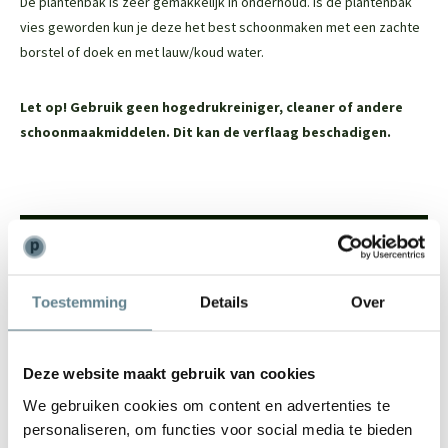
De plantenbak is zeer gemakkelijk in onderhoud. Is de plantenbak
vies geworden kun je deze het best schoonmaken met een zachte
borstel of doek en met lauw/koud water.
Let op! Gebruik geen hogedrukreiniger, cleaner of andere
schoonmaakmiddelen. Dit kan de verflaag beschadigen.
We staan voor je klaar
Wil je advies of heb je een vraag? Neem contact op met ons
Toestemming
Details
Over
team!
Start chat
Deze website maakt gebruik van cookies
Bel
0344-228104
We gebruiken cookies om content en advertenties te
Mail
info@polyesterplantenbakken.nl
personaliseren, om functies voor social media te bieden
Whatsapp
0344-228104