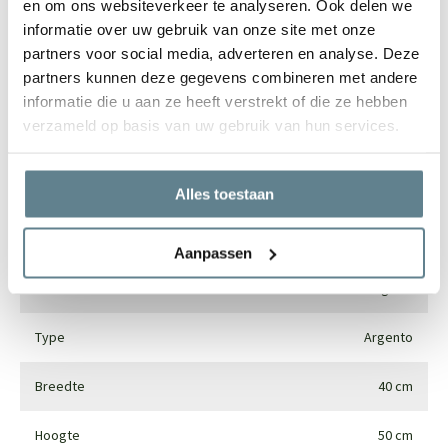
en om ons websiteverkeer te analyseren. Ook delen we
informatie over uw gebruik van onze site met onze
partners voor social media, adverteren en analyse. Deze
partners kunnen deze gegevens combineren met andere
Specificaties
informatie die u aan ze heeft verstrekt of die ze hebben
verzameld op basis van uw gebruik van hun services.
Merk
Luca lifestyle
Vorm
Rond
Alles toestaan
Gebruik
Interieur en exterieur
Aanpassen
Materiaal
Fiberglass
Type
Argento
Breedte
40 cm
Hoogte
50 cm