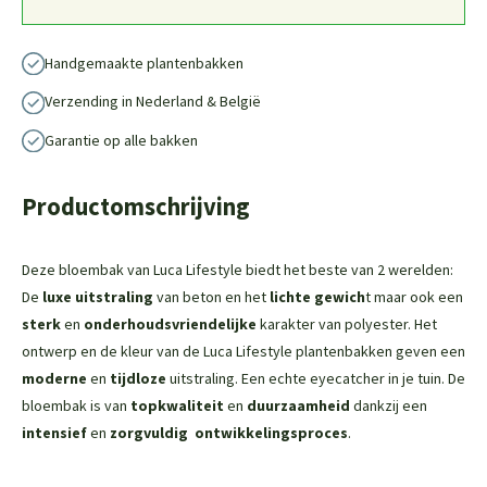
Handgemaakte plantenbakken
Verzending in Nederland & België
Garantie op alle bakken
Productomschrijving
Deze bloembak van Luca Lifestyle biedt het beste van 2 werelden:
De
luxe uitstraling
van beton en het
lichte gewich
t maar ook een
sterk
en
onderhoudsvriendelijke
karakter van polyester. Het
ontwerp en de kleur van de Luca Lifestyle plantenbakken geven een
moderne
en
tijdloze
uitstraling. Een echte eyecatcher in je tuin. De
bloembak is van
topkwaliteit
en
duurzaamheid
dankzij een
intensief
en
zorgvuldig
ontwikkelingsproces
.