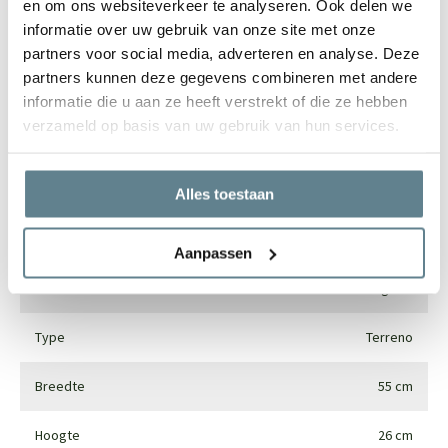
en om ons websiteverkeer te analyseren. Ook delen we
informatie over uw gebruik van onze site met onze
partners voor social media, adverteren en analyse. Deze
partners kunnen deze gegevens combineren met andere
Specificaties
informatie die u aan ze heeft verstrekt of die ze hebben
verzameld op basis van uw gebruik van hun services.
Merk
Luca lifestyle
Vorm
Rond
Alles toestaan
Gebruik
Interieur en exterieur
Aanpassen
Materiaal
Fiberglass
Type
Terreno
Breedte
55 cm
Hoogte
26 cm