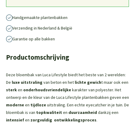
Handgemaakte plantenbakken
Verzending in Nederland & België
Garantie op alle bakken
Productomschrijving
Deze bloembak van Luca Lifestyle biedt het beste van 2 werelden:
De
luxe uitstraling
van beton en het
lichte gewich
t maar ook een
sterk
en
onderhoudsvriendelijke
karakter van polyester. Het
ontwerp en de kleur van de Luca Lifestyle plantenbakken geven een
moderne
en
tijdloze
uitstraling. Een echte eyecatcher in je tuin. De
bloembak is van
topkwaliteit
en
duurzaamheid
dankzij een
intensief
en
zorgvuldig
ontwikkelingsproces
.