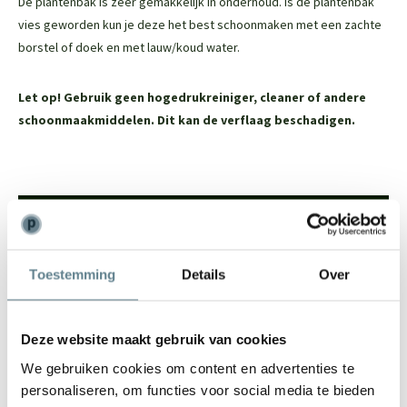
De plantenbak is zeer gemakkelijk in onderhoud. Is de plantenbak
vies geworden kun je deze het best schoonmaken met een zachte
borstel of doek en met lauw/koud water.
Let op! Gebruik geen hogedrukreiniger, cleaner of andere
schoonmaakmiddelen. Dit kan de verflaag beschadigen.
We staan voor je klaar
Wil je advies of heb je een vraag? Neem contact op met ons
Toestemming
Details
Over
team!
Start chat
Deze website maakt gebruik van cookies
Bel
0344-228104
We gebruiken cookies om content en advertenties te
Mail
info@polyesterplantenbakken.nl
personaliseren, om functies voor social media te bieden
Whatsapp
0344-228104