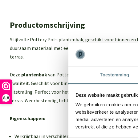
Productomschrijving
Stijlvolle Pottery Pots plantenbak, geschikt voor binnen en
duurzaam materiaal met een moderne uitstraling. Perfect vo
terras.
Deze
plantenbak
van Pottery pots combineert tijdloos des
Toestemming
kwaliteit. Geschikt voor binnen en buiten, gemaakt van duu
uitstraling. Perfect voor het stijlvol presenteren van planten 
Deze website maakt gebruik
8,8
terras. Weerbestendig, licht van gewicht en zeer eenvoudig 
We gebruiken cookies om cont
websiteverkeer te analyseren
Eigenschappen:
media, adverteren en analys
verstrekt of die ze hebben v
Verkrijgbaar in verschillende kleuren en maten