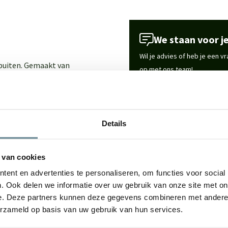
We staan voor je
Wil je advies of heb je een 
 buiten. Gemaakt van
op met ons team!
or elke woonruimte, tuin of
Start chat
ign met hoogwaardige
Details
Specificaties
rzaam materiaal met een luxe
in huis, tuin of op het
 van cookies
Merk
te onderhouden.
ent en advertenties te personaliseren, om functies voor social
. Ook delen we informatie over uw gebruik van onze site met on
Vorm
e. Deze partners kunnen deze gegevens combineren met andere i
erzameld op basis van uw gebruik van hun services.
Gebruik