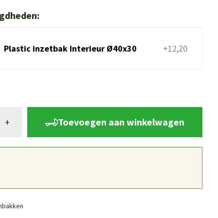
igdheden:
Plastic inzetbak Interieur Ø40x30
+12,20
Toevoegen aan winkelwagen
+
nbakken