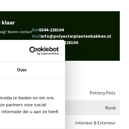
 klaar
Bel
0344-228104
vraag? Neem contact
Mail
info@polyesterplantenbakken.nl
Whatsapp
0344-228104
Over
Pottery Pots
 media te bieden en om ons
ze partners voor social
Rond
nformatie die u aan ze heeft
Interieur & Exterieur