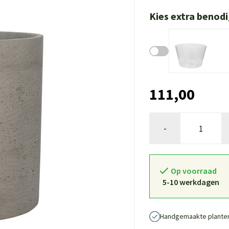
Kies extra benod
111,00
-
Op voorraad
5-10 werkdagen
Handgemaakte plante