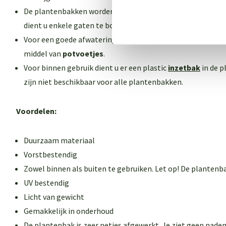
De plantenbakken worden geleverd
zonder
gaten in de bo
dient u enkele gaten te boren.
Voor een goede afwatering dient u de plantenbak 1-2 cm v
middel van
potvoetjes
.
Voor binnen gebruik dient u er een plastic
inzetbak
in de p
zijn niet beschikbaar voor alle plantenbakken
.
Voordelen:
Duurzaam materiaal
Vorstbestendig
Zowel binnen als buiten te gebruiken. Let op! De plantenb
UV bestendig
Licht van gewicht
Gemakkelijk in onderhoud
De plantenbak is zeer netjes afgewerkt. Je ziet geen naden