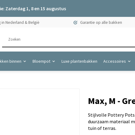
e: Zaterdag 1, 8 en 15 augustus
 in Nederland & België
Garantie op alle bakken
kken binnen
Bloempot
Luxe plantenbakken
Accessoires
Max, M - G
Stijlvolle Pottery Pot
duurzaam materiaal me
tuin of terras.