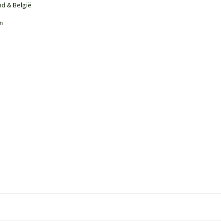
nd & België
n