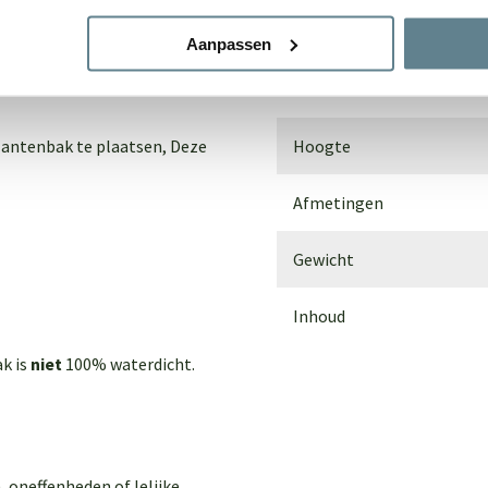
dem. Voor buiten gebruik
Materiaal
Aanpassen
an de grond te plaatsen door
Breedte
lantenbak te plaatsen,
Deze
Hoogte
Afmetingen
Gewicht
Inhoud
ak is
niet
100% waterdicht.
, oneffenheden of lelijke