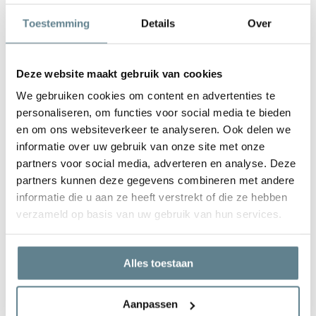
De plantenbak is zeer gemakkelijk in onderhoud. Is de plantenbak
Toestemming
Details
Over
vies geworden kun je deze het best schoonmaken met een zachte
borstel of doek en met lauw water. Gebruik
geen
agressieve
schoonmaakmiddelen.
Deze website maakt gebruik van cookies
We gebruiken cookies om content en advertenties te
personaliseren, om functies voor social media te bieden
en om ons websiteverkeer te analyseren. Ook delen we
informatie over uw gebruik van onze site met onze
We staan voor je klaar
partners voor social media, adverteren en analyse. Deze
Wil je advies of heb je een vraag? Neem contact op met ons
partners kunnen deze gegevens combineren met andere
team!
informatie die u aan ze heeft verstrekt of die ze hebben
verzameld op basis van uw gebruik van hun services.
Start chat
Bel
0344-228104
Alles toestaan
Mail
info@polyesterplantenbakken.nl
Whatsapp
0344-228104
Aanpassen