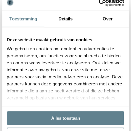
Weinig onderhoud
Toestemming
Details
Over
De plantenbak is zeer gemakkelijk in onderhoud. Is de plantenbak
vies geworden kun je deze het best schoonmaken met een zachte
borstel of doek en met lauw water. Gebruik
geen
agressieve
Deze website maakt gebruik van cookies
schoonmaakmiddelen.
We gebruiken cookies om content en advertenties te
personaliseren, om functies voor social media te bieden
en om ons websiteverkeer te analyseren. Ook delen we
informatie over uw gebruik van onze site met onze
partners voor social media, adverteren en analyse. Deze
We staan voor je klaar
partners kunnen deze gegevens combineren met andere
Wil je advies of heb je een vraag? Neem contact op met ons
informatie die u aan ze heeft verstrekt of die ze hebben
team!
verzameld op basis van uw gebruik van hun services.
Start chat
Alles toestaan
Bel
0344-228104
Mail
info@polyesterplantenbakken.nl