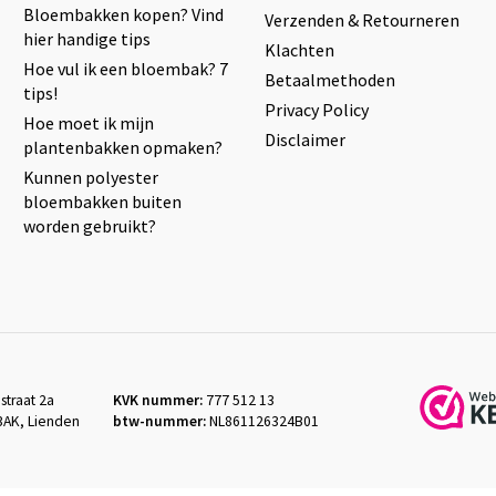
Bloembakken kopen? Vind
Verzenden & Retourneren
hier handige tips
Klachten
Hoe vul ik een bloembak? 7
Betaalmethoden
tips!
Privacy Policy
Hoe moet ik mijn
Disclaimer
plantenbakken opmaken?
Kunnen polyester
bloembakken buiten
worden gebruikt?
straat 2a
KVK nummer:
777 512 13
3AK, Lienden
btw-nummer:
NL861126324B01