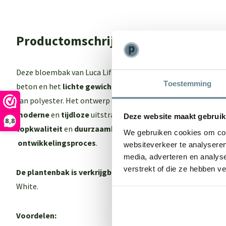
Productomschrijving
Deze bloembak van Luca Lifestyle biedt het beste van 2 were
Toestemming
beton en het
lichte gewich
t maar ook een
sterk
en
onderho
van polyester. Het ontwerp en de kleur van de Luca Lifestyl
moderne
en
tijdloze
uitstraling. Een echte eyecatcher in je 
Deze website maakt gebruik
8,8
topkwaliteit
en
duurzaamheid
dankzij een
intensief
en
zor
We gebruiken cookies om cont
ontwikkelingsproces
.
websiteverkeer te analyseren
media, adverteren en analys
verstrekt of die ze hebben v
De plantenbak is verkrijgbaar in 3 kleuren:
Antraciet, Natu
White.
Voordelen: