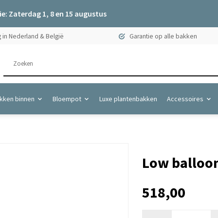
e: Zaterdag 1, 8 en 15 augustus
 in Nederland & België
Garantie op alle bakken
kken binnen
Bloempot
Luxe plantenbakken
Accessoires
Low balloon
518,00