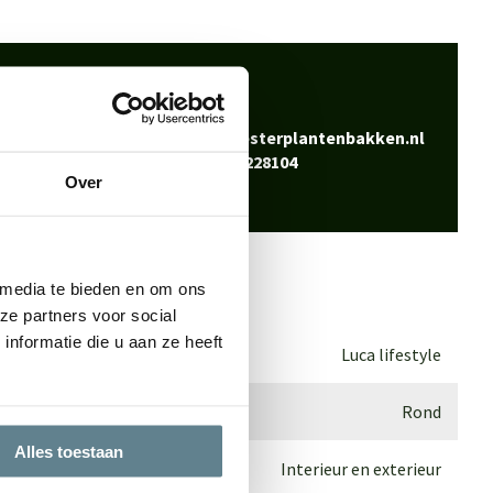
 klaar
Bel
0344-228104
vraag? Neem contact
Mail
info@polyesterplantenbakken.nl
Whatsapp
0344-228104
Over
 media te bieden en om ons
ze partners voor social
nformatie die u aan ze heeft
Luca lifestyle
Rond
Alles toestaan
Interieur en exterieur