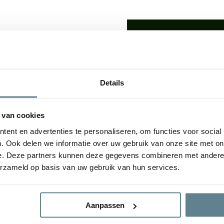
We staan voor je
Wil je advies of heb je een 
op met ons team!
lden: De
luxe uitstraling
van
Details
udsvriendelijke
karakter
Start chat
e plantenbakken geven een
tuin. De bloembak is van
 van cookies
gvuldig
Specificaties
ent en advertenties te personaliseren, om functies voor social
. Ook delen we informatie over uw gebruik van onze site met on
e. Deze partners kunnen deze gegevens combineren met andere i
Merk
erzameld op basis van uw gebruik van hun services.
ral Concrete en Antique
Vorm
Aanpassen
Gebruik