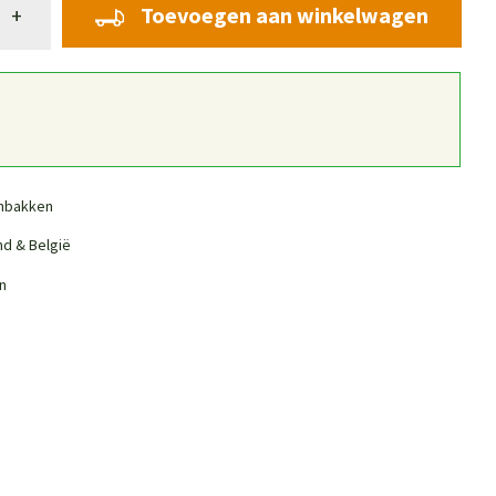
Toevoegen aan winkelwagen
+
nbakken
nd & België
n