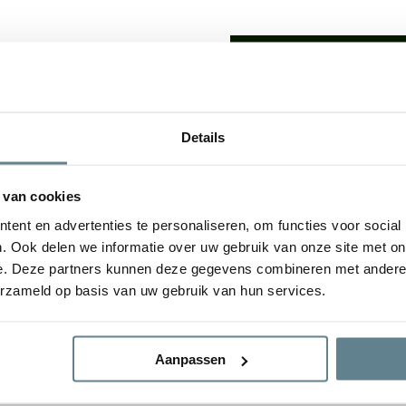
We staan voor je
Wil je advies of heb je een 
op met ons team!
lden: De
luxe uitstraling
van
Details
udsvriendelijke
karakter
Start chat
e plantenbakken geven een
 van cookies
tuin. De bloembak is van
ent en advertenties te personaliseren, om functies voor social
gvuldig
Specificaties
. Ook delen we informatie over uw gebruik van onze site met on
e. Deze partners kunnen deze gegevens combineren met andere i
erzameld op basis van uw gebruik van hun services.
Merk
 Natural concrete
Vorm
Aanpassen
Gebruik