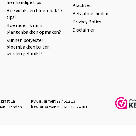
hier handige tips
Klachten
Hoe vul ik een bloembak? 7
Betaalmethoden
tips!
Privacy Policy
Hoe moet ik mijn
Disclaimer
plantenbakken opmaken?
Kunnen polyester
bloembakken buiten
worden gebruikt?
straat 2a
KVK nummer:
777 512 13
3AK, Lienden
btw-nummer:
NL861126324B01