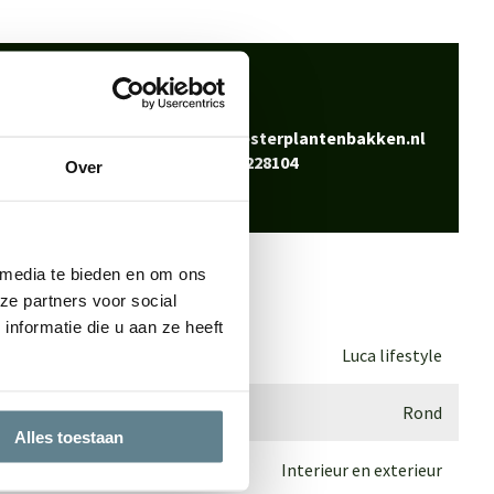
 klaar
Bel
0344-228104
vraag? Neem contact
Mail
info@polyesterplantenbakken.nl
Whatsapp
0344-228104
Over
 media te bieden en om ons
ze partners voor social
nformatie die u aan ze heeft
Luca lifestyle
Rond
Alles toestaan
Interieur en exterieur