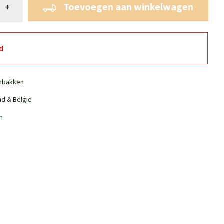
Toevoegen aan winkelwagen
+
d
nbakken
nd & België
n