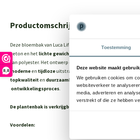
Productomschrijving
Deze bloembak van Luca Lifestyle biedt het beste van 2 were
Toestemming
beton en het
lichte gewich
t maar ook een
sterk
en
onderho
van polyester. Het ontwerp en de kleur van de Luca Lifestyl
Deze website maakt gebruik
moderne
en
tijdloze
uitstraling. Een echte eyecatcher in je 
8,8
We gebruiken cookies om cont
topkwaliteit
en
duurzaamheid
dankzij een
intensief
en
zor
websiteverkeer te analyseren
ontwikkelingsproces
.
media, adverteren en analys
verstrekt of die ze hebben v
De plantenbak is verkrijgbaar in 3 kleuren:
Antraciet, Clay,
Voordelen: