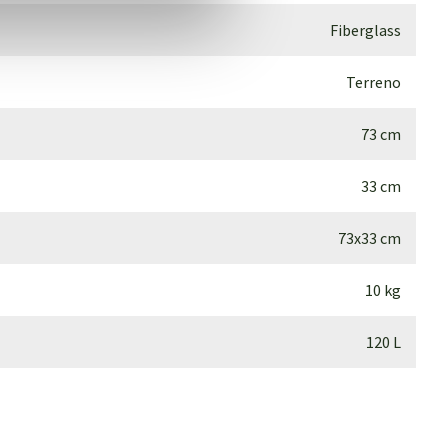
Fiberglass
Terreno
73 cm
33 cm
73x33 cm
10 kg
120 L