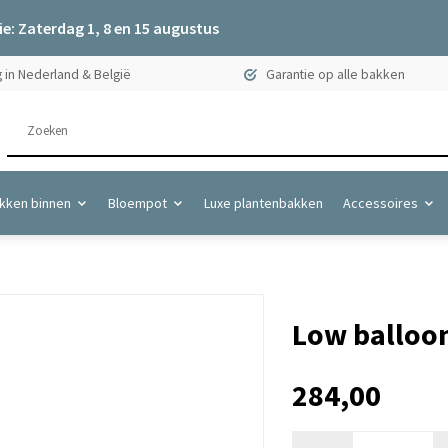
e: Zaterdag 1, 8 en 15 augustus
 in Nederland & België
Garantie op alle bakken
kken binnen
Bloempot
Luxe plantenbakken
Accessoires
Low balloon
284,00