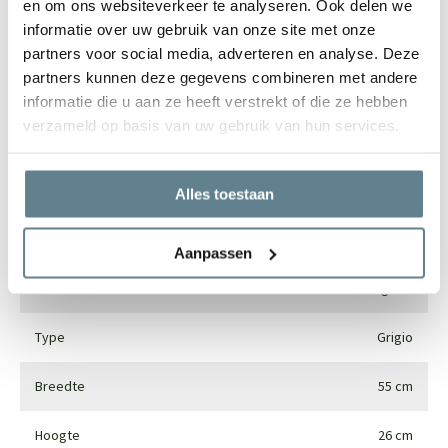
en om ons websiteverkeer te analyseren. Ook delen we
informatie over uw gebruik van onze site met onze
partners voor social media, adverteren en analyse. Deze
partners kunnen deze gegevens combineren met andere
Specificaties
informatie die u aan ze heeft verstrekt of die ze hebben
verzameld op basis van uw gebruik van hun services.
Merk
Luca lifestyle
Vorm
Rond
Alles toestaan
Gebruik
Interieur en exterieur
Aanpassen
Materiaal
Fiberglass
Type
Grigio
Breedte
55 cm
Hoogte
26 cm