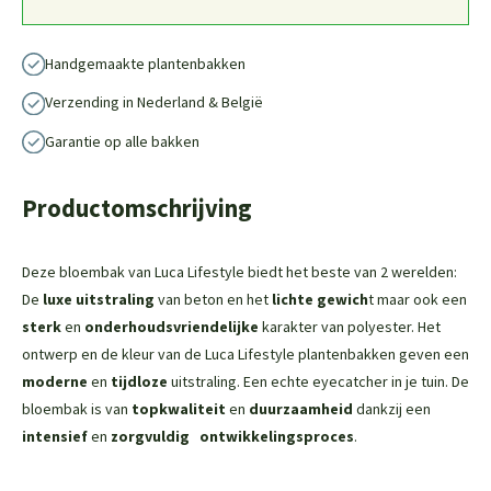
Handgemaakte plantenbakken
Verzending in Nederland & België
Garantie op alle bakken
Productomschrijving
Deze bloembak van Luca Lifestyle biedt het beste van 2 werelden:
De
luxe uitstraling
van beton en het
lichte gewich
t maar ook een
sterk
en
onderhoudsvriendelijke
karakter van polyester. Het
ontwerp en de kleur van de Luca Lifestyle plantenbakken geven een
moderne
en
tijdloze
uitstraling. Een echte eyecatcher in je tuin. De
bloembak is van
topkwaliteit
en
duurzaamheid
dankzij een
intensief
en
zorgvuldig
ontwikkelingsproces
.