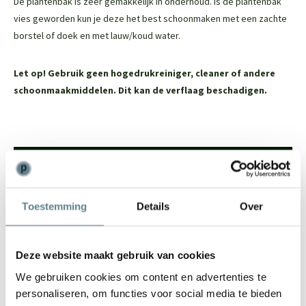
De plantenbak is zeer gemakkelijk in onderhoud. Is de plantenbak
vies geworden kun je deze het best schoonmaken met een zachte
borstel of doek en met lauw/koud water.
Let op! Gebruik geen hogedrukreiniger, cleaner of andere
schoonmaakmiddelen. Dit kan de verflaag beschadigen.
We staan voor je klaar
Wil je advies of heb je een vraag? Neem contact op met ons
Toestemming
Details
Over
team!
Start chat
Deze website maakt gebruik van cookies
Bel
0344-228104
We gebruiken cookies om content en advertenties te
Mail
info@polyesterplantenbakken.nl
personaliseren, om functies voor social media te bieden
Whatsapp
0344-228104