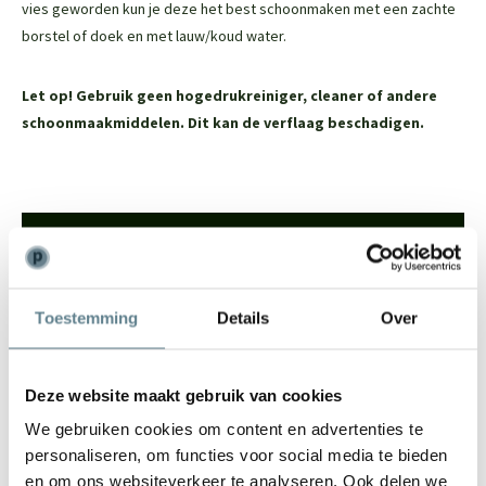
vies geworden kun je deze het best schoonmaken met een zachte
borstel of doek en met lauw/koud water.
Let op! Gebruik geen hogedrukreiniger, cleaner of andere
schoonmaakmiddelen. Dit kan de verflaag beschadigen.
We staan voor je klaar
Wil je advies of heb je een vraag? Neem contact op met ons
team!
Toestemming
Details
Over
Start chat
Deze website maakt gebruik van cookies
Bel
0344-228104
We gebruiken cookies om content en advertenties te
Mail
info@polyesterplantenbakken.nl
personaliseren, om functies voor social media te bieden
Whatsapp
0344-228104
en om ons websiteverkeer te analyseren. Ook delen we