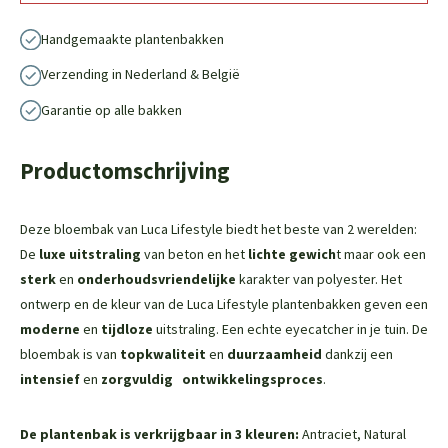
Handgemaakte plantenbakken
Verzending in Nederland & België
Garantie op alle bakken
Productomschrijving
Deze bloembak van Luca Lifestyle biedt het beste van 2 werelden:
De
luxe uitstraling
van beton en het
lichte gewich
t maar ook een
sterk
en
onderhoudsvriendelijke
karakter van polyester. Het
ontwerp en de kleur van de Luca Lifestyle plantenbakken geven een
moderne
en
tijdloze
uitstraling. Een echte eyecatcher in je tuin. De
bloembak is van
topkwaliteit
en
duurzaamheid
dankzij een
intensief
en
zorgvuldig
ontwikkelingsproces
.
De plantenbak is verkrijgbaar in 3 kleuren:
Antraciet, Natural