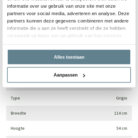
informatie over uw gebruik van onze site met onze
partners voor social media, adverteren en analyse. Deze
Specificaties
partners kunnen deze gegevens combineren met andere
informatie die u aan ze heeft verstrekt of die ze hebben
verzameld op basis van uw gebruik van hun services.
Merk
Luca lifestyle
Vorm
Rond
Alles toestaan
Gebruik
Interieur en exterieur
Aanpassen
Materiaal
Fiberglass
Type
Grigio
Breedte
114 cm
Hoogte
54 cm