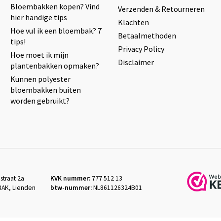
Bloembakken kopen? Vind
Verzenden & Retourneren
hier handige tips
Klachten
Hoe vul ik een bloembak? 7
Betaalmethoden
tips!
Privacy Policy
Hoe moet ik mijn
Disclaimer
plantenbakken opmaken?
Kunnen polyester
bloembakken buiten
worden gebruikt?
straat 2a
KVK nummer:
777 512 13
3AK, Lienden
btw-nummer:
NL861126324B01