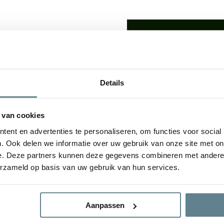
We staan voor je
Wil je advies of heb je een 
op met ons team!
lden: De
luxe uitstraling
van
Details
udsvriendelijke
karakter
Start chat
e plantenbakken geven een
tuin. De bloembak is van
 van cookies
gvuldig
Specificaties
ent en advertenties te personaliseren, om functies voor social
. Ook delen we informatie over uw gebruik van onze site met on
e. Deze partners kunnen deze gegevens combineren met andere i
Merk
erzameld op basis van uw gebruik van hun services.
ral Concrete en Antique
Vorm
Aanpassen
Gebruik