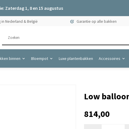
e: Zaterdag 1, 8 en 15 augustus
 in Nederland & België
Garantie op alle bakken
kken binnen
Bloempot
Luxe plantenbakken
Accessoires
Low balloon
814,00