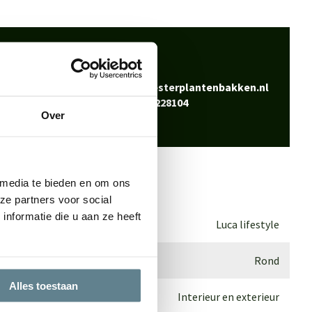
 klaar
Bel
0344-228104
vraag? Neem contact
Mail
info@polyesterplantenbakken.nl
Whatsapp
0344-228104
Over
 media te bieden en om ons
ze partners voor social
nformatie die u aan ze heeft
Luca lifestyle
Rond
Alles toestaan
Interieur en exterieur