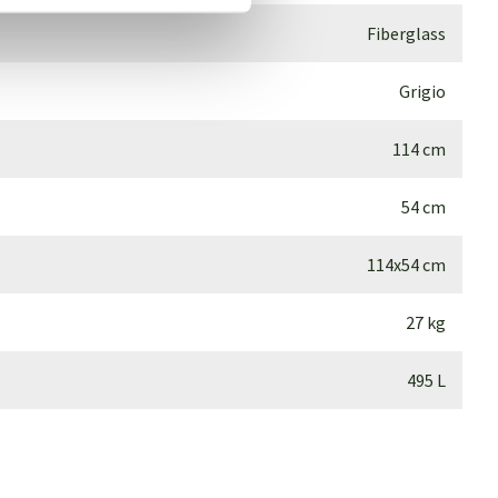
Fiberglass
Grigio
114 cm
54 cm
114x54 cm
27 kg
495 L