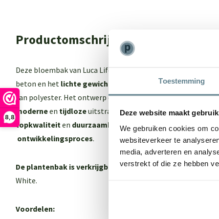
Productomschrijving
Deze bloembak van Luca Lifestyle biedt het beste van 2 were
Toestemming
beton en het
lichte gewich
t maar ook een
sterk
en
onderho
van polyester. Het ontwerp en de kleur van de Luca Lifestyl
moderne
en
tijdloze
uitstraling. Een echte eyecatcher in je 
Deze website maakt gebruik
8,8
topkwaliteit
en
duurzaamheid
dankzij een
intensief
en
zor
We gebruiken cookies om cont
ontwikkelingsproces
.
websiteverkeer te analyseren
media, adverteren en analys
verstrekt of die ze hebben v
De plantenbak is verkrijgbaar in 3 kleuren:
Antraciet, Natu
White.
Voordelen: