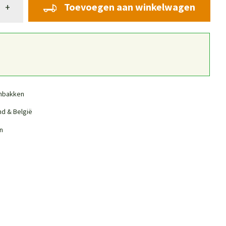
Toevoegen aan winkelwagen
+
nbakken
nd & België
n