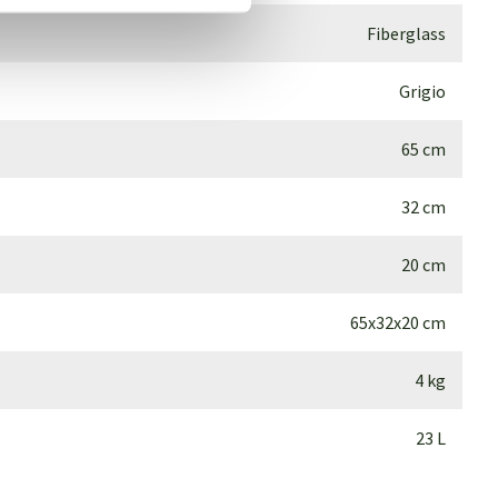
Fiberglass
Grigio
65 cm
32 cm
20 cm
65x32x20 cm
4 kg
23 L