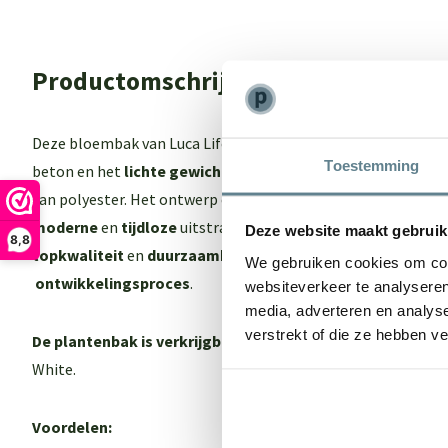
Productomschrijving
Deze bloembak van Luca Lifestyle biedt het beste van 2 were
Toestemming
beton en het
lichte gewich
t maar ook een
sterk
en
onderho
van polyester. Het ontwerp en de kleur van de Luca Lifestyl
moderne
en
tijdloze
uitstraling. Een echte eyecatcher in je 
Deze website maakt gebruik
8,8
topkwaliteit
en
duurzaamheid
dankzij een
intensief
en
zor
We gebruiken cookies om cont
ontwikkelingsproces
.
websiteverkeer te analyseren
media, adverteren en analys
verstrekt of die ze hebben v
De plantenbak is verkrijgbaar in 3 kleuren:
Antraciet, Natu
White.
Voordelen: