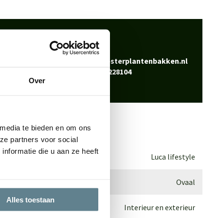
 klaar
Bel
0344-228104
vraag? Neem contact
Mail
info@polyesterplantenbakken.nl
Whatsapp
0344-228104
Over
 media te bieden en om ons
ze partners voor social
nformatie die u aan ze heeft
Luca lifestyle
Ovaal
Alles toestaan
Interieur en exterieur