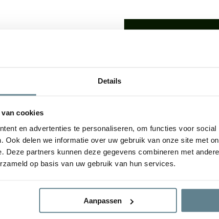
We staan voor je
Wil je advies of heb je een 
op met ons team!
lden: De
luxe uitstraling
van
Details
udsvriendelijke
karakter
Start chat
e plantenbakken geven een
tuin. De bloembak is van
 van cookies
gvuldig
Specificaties
ent en advertenties te personaliseren, om functies voor social
. Ook delen we informatie over uw gebruik van onze site met on
e. Deze partners kunnen deze gegevens combineren met andere i
Merk
erzameld op basis van uw gebruik van hun services.
ral Concrete en Antique
Vorm
Aanpassen
Gebruik