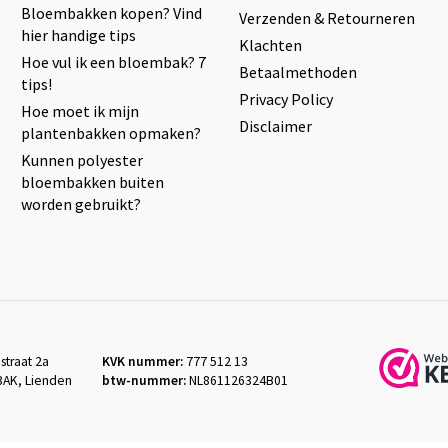
Bloembakken kopen? Vind
Verzenden & Retourneren
hier handige tips
Klachten
Hoe vul ik een bloembak? 7
Betaalmethoden
tips!
Privacy Policy
Hoe moet ik mijn
Disclaimer
plantenbakken opmaken?
Kunnen polyester
bloembakken buiten
worden gebruikt?
straat 2a
KVK nummer:
777 512 13
3AK, Lienden
btw-nummer:
NL861126324B01