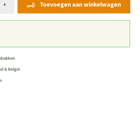
Toevoegen aan winkelwagen
+
nbakken
nd & België
n