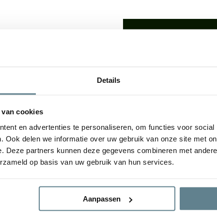
We staan voor je
Wil je advies of heb je een 
op met ons team!
lden: De
luxe uitstraling
van
Details
udsvriendelijke
karakter
Start chat
e plantenbakken geven een
tuin. De bloembak is van
 van cookies
gvuldig
Specificaties
ent en advertenties te personaliseren, om functies voor social
. Ook delen we informatie over uw gebruik van onze site met on
e. Deze partners kunnen deze gegevens combineren met andere i
Merk
erzameld op basis van uw gebruik van hun services.
ral Concrete en Antique
Vorm
Aanpassen
Gebruik