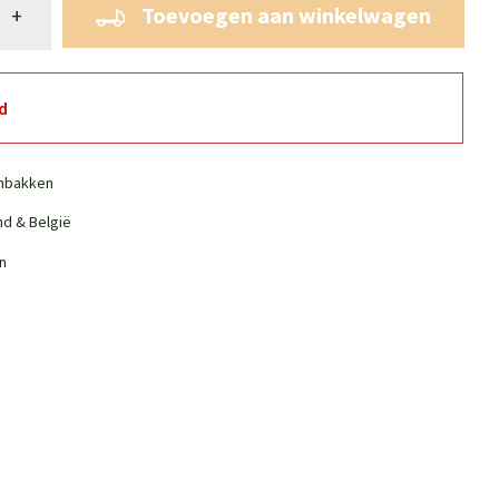
Toevoegen aan winkelwagen
+
d
nbakken
nd & België
n