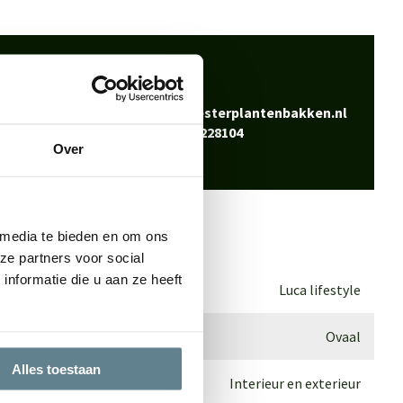
 klaar
Bel
0344-228104
vraag? Neem contact
Mail
info@polyesterplantenbakken.nl
Whatsapp
0344-228104
Over
 media te bieden en om ons
ze partners voor social
nformatie die u aan ze heeft
Luca lifestyle
Ovaal
Alles toestaan
Interieur en exterieur