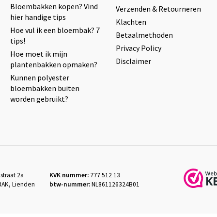
Bloembakken kopen? Vind
Verzenden & Retourneren
hier handige tips
Klachten
Hoe vul ik een bloembak? 7
Betaalmethoden
tips!
Privacy Policy
Hoe moet ik mijn
Disclaimer
plantenbakken opmaken?
Kunnen polyester
bloembakken buiten
worden gebruikt?
straat 2a
KVK nummer:
777 512 13
3AK, Lienden
btw-nummer:
NL861126324B01