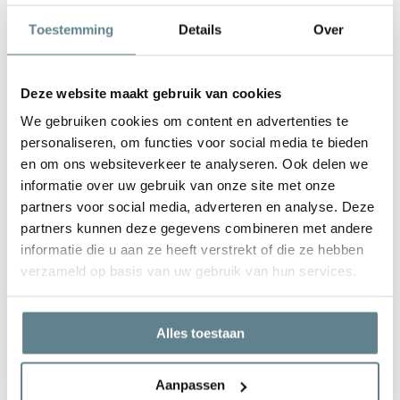
De plantenbak is zeer gemakkelijk in onderhoud. Is de plantenbak
Toestemming
Details
Over
vies geworden kun je deze het best schoonmaken met een zachte
borstel of doek en met lauw water. Gebruik
geen
agressieve
schoonmaakmiddelen.
Deze website maakt gebruik van cookies
We gebruiken cookies om content en advertenties te
personaliseren, om functies voor social media te bieden
en om ons websiteverkeer te analyseren. Ook delen we
informatie over uw gebruik van onze site met onze
We staan voor je klaar
partners voor social media, adverteren en analyse. Deze
Wil je advies of heb je een vraag? Neem contact op met ons
partners kunnen deze gegevens combineren met andere
team!
informatie die u aan ze heeft verstrekt of die ze hebben
verzameld op basis van uw gebruik van hun services.
Start chat
Bel
0344-228104
Alles toestaan
Mail
info@polyesterplantenbakken.nl
Whatsapp
0344-228104
Aanpassen