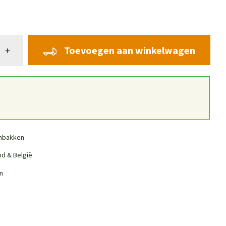
Toevoegen aan winkelwagen
+
nbakken
nd & België
n