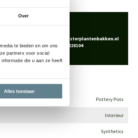
Over
 klaar
Bel
0344-228104
vraag? Neem contact
Mail
info@polyesterplantenbakken.nl
Whatsapp
0344-228104
 media te bieden en om ons
ze partners voor social
nformatie die u aan ze heeft
Alles toestaan
Pottery Pots
Interieur
Synthetics