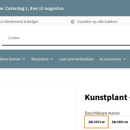
e: Zaterdag 1, 8 en 15 augustus
 in Nederland & België
Garantie op alle bakken
kken binnen
Bloempot
Luxe plantenbakken
Accessoires
Kunstplant 
Beschikbare maten
18x220 cm
18x160 cm