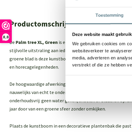
Toestemming
Productomschrijving
Deze website maakt gebruik
8,8
De
Palm tree XL, Green
is een indrukwekkende kunstplant die
We gebruiken cookies om cont
stijlvolle uitstraling aan iedere ruimte geeft. Dankzij de kara
websiteverkeer te analyseren
media, adverteren en analys
groene blad is deze kunstboom een echte blikvanger in woo
verstrekt of die ze hebben v
en horecagelegenheden.
De hoogwaardige afwerking zorgt voor een realistische uits
nauwelijks van echt te onderscheiden is. Bovendien is de
Palm
onderhoudsvrij: geen water geven, snoeien of bladeren opruim
jaar door van een groene sfeer zonder omkijken.
Plaats de kunstboom in een decoratieve plantenbak die past b