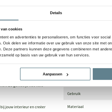
Details
We staan voor je
Wil je advies of heb je een 
 van cookies
op met ons team!
 direct een natuurlijke en
ent en advertenties te personaliseren, om functies voor social
kteristieke stam en het volle
. Ook delen we informatie over uw gebruik van onze site met on
Start chat
e. Deze partners kunnen deze gegevens combineren met andere i
nkamers, kantoren, hotels
erzameld op basis van uw gebruik van hun services.
Specificaties
traling, waardoor de boom
Aanpassen
 tree
volledig
Merk
en. Zo geniet je het hele
Gebruik
Materiaal
ij jouw interieur en creëer