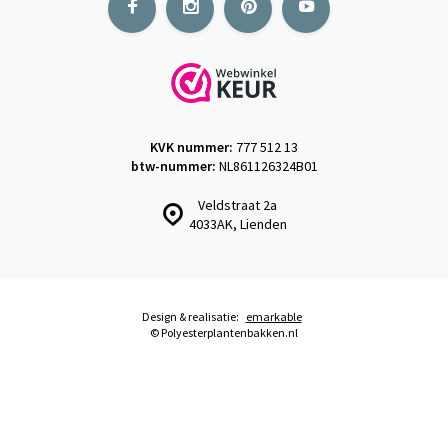
KVK nummer:
777 512 13
btw-nummer:
NL861126324B01
Veldstraat 2a
4033AK, Lienden
Design & realisatie:
emarkable
© Polyesterplantenbakken.nl