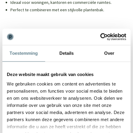
Ideaal voor woningen, kantoren en commerciële ruimtes.
Perfect te combineren met een stijlvolle plantenbak.
We staan voor je klaar
Toestemming
Details
Over
Wil je advies of heb je een vraag? Neem contact op met ons
team!
Deze website maakt gebruik van cookies
Start chat
We gebruiken cookies om content en advertenties te
Bel
0344-228104
personaliseren, om functies voor social media te bieden
Mail
info@polyesterplantenbakken.nl
en om ons websiteverkeer te analyseren. Ook delen we
Whatsapp
0344-228104
informatie over uw gebruik van onze site met onze
partners voor social media, adverteren en analyse. Deze
partners kunnen deze gegevens combineren met andere
informatie die u aan ze heeft verstrekt of die ze hebben
Specificaties