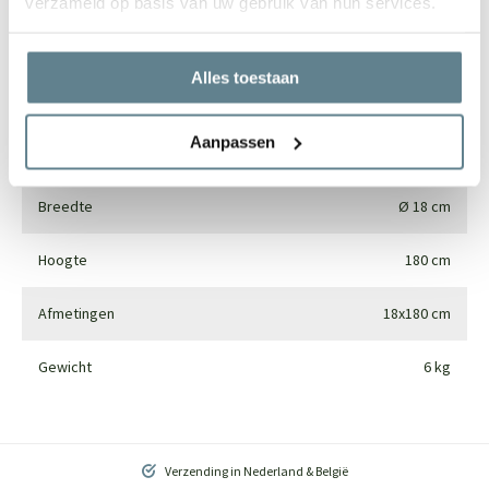
verzameld op basis van uw gebruik van hun services.
Merk
Pottery Pots
Alles toestaan
Gebruik
Interieur
Aanpassen
Materiaal
Synthetics
Breedte
Ø 18 cm
Hoogte
180 cm
Afmetingen
18x180 cm
Gewicht
6 kg
Verzending in Nederland & België