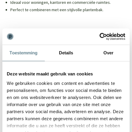
Ideaal voor woningen, kantoren en commerciële ruimtes.
Perfect te combineren met een stijlvolle plantenbak.
We staan voor je klaar
Toestemming
Details
Over
Wil je advies of heb je een vraag? Neem contact op met ons
team!
Deze website maakt gebruik van cookies
Start chat
We gebruiken cookies om content en advertenties te
Bel
0344-228104
personaliseren, om functies voor social media te bieden
Mail
info@polyesterplantenbakken.nl
en om ons websiteverkeer te analyseren. Ook delen we
Whatsapp
0344-228104
informatie over uw gebruik van onze site met onze
partners voor social media, adverteren en analyse. Deze
partners kunnen deze gegevens combineren met andere
informatie die u aan ze heeft verstrekt of die ze hebben
Specificaties