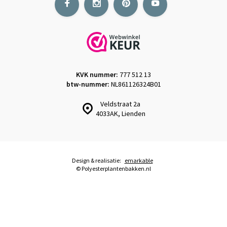
KVK nummer:
777 512 13
btw-nummer:
NL861126324B01
Veldstraat 2a
4033AK, Lienden
Design & realisatie:
emarkable
© Polyesterplantenbakken.nl