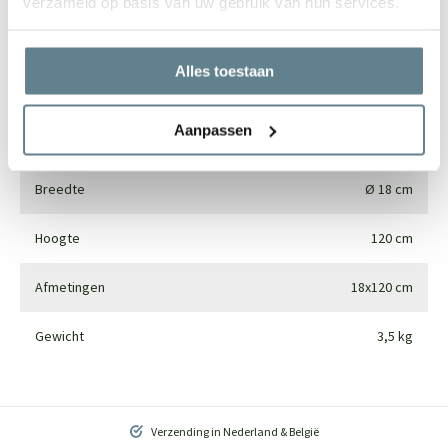
verzameld op basis van uw gebruik van hun services.
Merk
Pottery Pots
Alles toestaan
Gebruik
Interieur
Aanpassen
Materiaal
Synthetics
Breedte
Ø 18 cm
Hoogte
120 cm
Afmetingen
18x120 cm
Gewicht
3,5 kg
Verzending in Nederland & België