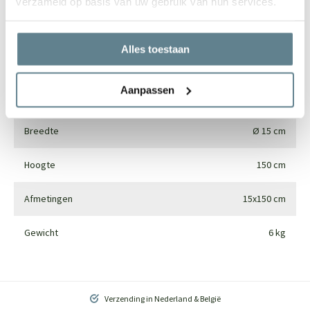
verzameld op basis van uw gebruik van hun services.
Merk
Pottery Pots
Alles toestaan
Gebruik
Interieur
Aanpassen
Materiaal
Synthetics
Breedte
Ø 15 cm
Hoogte
150 cm
Afmetingen
15x150 cm
Gewicht
6 kg
Verzending in Nederland & België