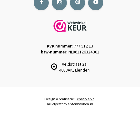
KVK nummer:
777 512 13
btw-nummer:
NL861126324B01
Veldstraat 2a
4033AK, Lienden
Design & realisatie:
emarkable
© Polyesterplantenbakken.nl