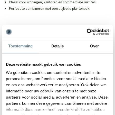
Ideaal voor woningen, kantoren en commerciële ruimtes.
Perfect te combineren met een stijlvolle plantenbak.
We staan voor je klaar
Toestemming
Details
Over
Wil je advies of heb je een vraag? Neem contact op met ons
team!
Deze website maakt gebruik van cookies
Start chat
We gebruiken cookies om content en advertenties te
Bel
0344-228104
personaliseren, om functies voor social media te bieden
Mail
info@polyesterplantenbakken.nl
en om ons websiteverkeer te analyseren. Ook delen we
Whatsapp
0344-228104
informatie over uw gebruik van onze site met onze
partners voor social media, adverteren en analyse. Deze
partners kunnen deze gegevens combineren met andere
informatie die u aan ze heeft verstrekt of die ze hebben
Specificaties