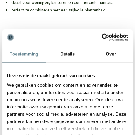
Ideaal voor woningen, kantoren en commerciële ruimtes.
Perfect te combineren met een stijlvolle plantenbak.
We staan voor je klaar
Toestemming
Details
Over
Wil je advies of heb je een vraag? Neem contact op met ons
team!
Deze website maakt gebruik van cookies
Start chat
We gebruiken cookies om content en advertenties te
Bel
0344-228104
personaliseren, om functies voor social media te bieden
Mail
info@polyesterplantenbakken.nl
en om ons websiteverkeer te analyseren. Ook delen we
Whatsapp
0344-228104
informatie over uw gebruik van onze site met onze
partners voor social media, adverteren en analyse. Deze
partners kunnen deze gegevens combineren met andere
informatie die u aan ze heeft verstrekt of die ze hebben
Specificaties