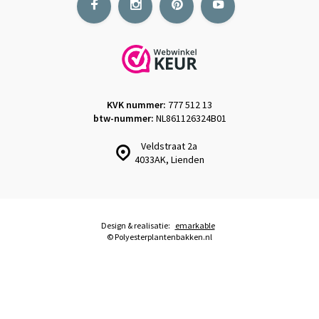
KVK nummer:
777 512 13
btw-nummer:
NL861126324B01
Veldstraat 2a
4033AK, Lienden
Design & realisatie:
emarkable
© Polyesterplantenbakken.nl