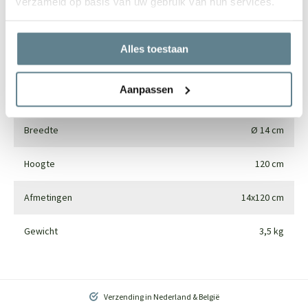
verzameld op basis van uw gebruik van hun services.
Merk
Pottery Pots
Alles toestaan
Gebruik
Interieur
Aanpassen
Materiaal
Synthetics
Breedte
Ø 14 cm
Hoogte
120 cm
Afmetingen
14x120 cm
Gewicht
3,5 kg
Verzending in Nederland & België