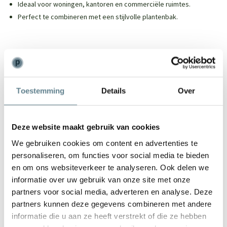
Ideaal voor woningen, kantoren en commerciële ruimtes.
Perfect te combineren met een stijlvolle plantenbak.
We staan voor je klaar
Toestemming
Details
Over
Wil je advies of heb je een vraag? Neem contact op met ons
team!
Deze website maakt gebruik van cookies
Start chat
We gebruiken cookies om content en advertenties te
Bel
0344-228104
personaliseren, om functies voor social media te bieden
Mail
info@polyesterplantenbakken.nl
en om ons websiteverkeer te analyseren. Ook delen we
Whatsapp
0344-228104
informatie over uw gebruik van onze site met onze
partners voor social media, adverteren en analyse. Deze
partners kunnen deze gegevens combineren met andere
informatie die u aan ze heeft verstrekt of die ze hebben
Specificaties