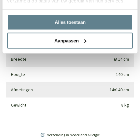
verzameld op basis van uw gebruik van hun services.
Merk
Pottery Pots
Alles toestaan
Gebruik
Interieur
Aanpassen
Materiaal
Synthetics
Breedte
Ø 14 cm
Hoogte
140 cm
Afmetingen
14x140 cm
Gewicht
8 kg
Verzending in Nederland & België