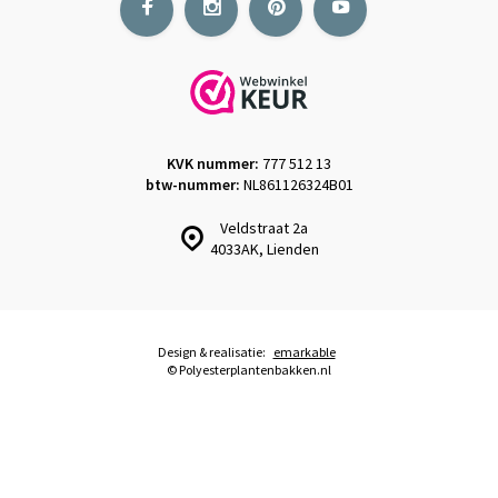
KVK nummer:
777 512 13
btw-nummer:
NL861126324B01
Veldstraat 2a
4033AK, Lienden
Design & realisatie:
emarkable
© Polyesterplantenbakken.nl