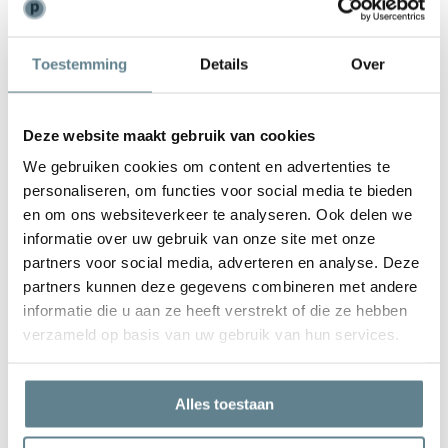
Weinig onderhoud
Toestemming
Details
Over
De plantenbak is zeer gemakkelijk in onderhoud. Is de plantenbak
vies geworden kun je deze het best schoonmaken met een zachte
borstel of doek en met lauw water. Gebruik
geen
agressieve
Deze website maakt gebruik van cookies
schoonmaakmiddelen.
We gebruiken cookies om content en advertenties te
personaliseren, om functies voor social media te bieden
en om ons websiteverkeer te analyseren. Ook delen we
informatie over uw gebruik van onze site met onze
partners voor social media, adverteren en analyse. Deze
We staan voor je klaar
partners kunnen deze gegevens combineren met andere
Wil je advies of heb je een vraag? Neem contact op met ons
informatie die u aan ze heeft verstrekt of die ze hebben
team!
verzameld op basis van uw gebruik van hun services.
Start chat
Alles toestaan
Bel
0344-228104
Mail
info@polyesterplantenbakken.nl