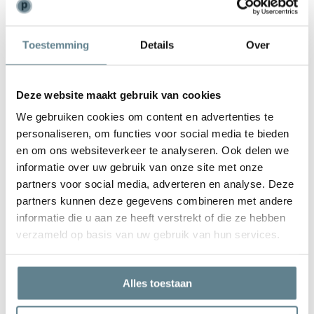
Weinig onderhoud
Toestemming
Details
Over
De plantenbak is zeer gemakkelijk in onderhoud. Is de plantenbak
vies geworden kun je deze het best schoonmaken met een zachte
borstel of doek en met lauw water. Gebruik
geen
agressieve
Deze website maakt gebruik van cookies
schoonmaakmiddelen.
We gebruiken cookies om content en advertenties te
personaliseren, om functies voor social media te bieden
en om ons websiteverkeer te analyseren. Ook delen we
informatie over uw gebruik van onze site met onze
partners voor social media, adverteren en analyse. Deze
We staan voor je klaar
partners kunnen deze gegevens combineren met andere
Wil je advies of heb je een vraag? Neem contact op met ons
informatie die u aan ze heeft verstrekt of die ze hebben
team!
verzameld op basis van uw gebruik van hun services.
Start chat
Alles toestaan
Bel
0344-228104
Mail
info@polyesterplantenbakken.nl