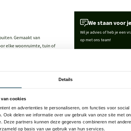
We staan voor je
Wil je advies of heb je een 
 buiten. Gemaakt van
op met ons team!
or elke woonruimte, tuin of
Start chat
ign met hoogwaardige
Specificaties
rzaam materiaal met een luxe
Details
in huis, tuin of op het
Merk
te onderhouden.
 van cookies
ent en advertenties te personaliseren, om functies voor social
Vorm
. Ook delen we informatie over uw gebruik van onze site met on
e. Deze partners kunnen deze gegevens combineren met andere i
Gebruik
erzameld op basis van uw gebruik van hun services.