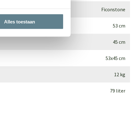
Ficonstone
Alles toestaan
53 cm
45 cm
53x45 cm
12 kg
79 liter