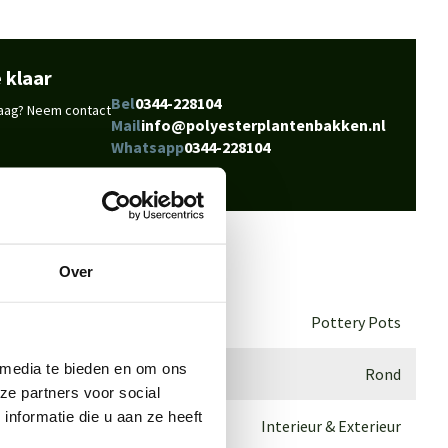
 klaar
Bel
0344-228104
vraag? Neem contact
Mail
info@polyesterplantenbakken.nl
Whatsapp
0344-228104
Over
Pottery Pots
 media te bieden en om ons
Rond
ze partners voor social
nformatie die u aan ze heeft
Interieur & Exterieur