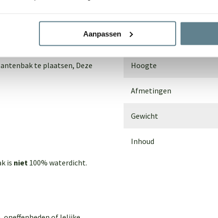
dem. Voor buiten gebruik
Materiaal
Aanpassen
an de grond te plaatsen door
Breedte
lantenbak te plaatsen,
Deze
Hoogte
Afmetingen
Gewicht
Inhoud
ak is
niet
100% waterdicht.
, oneffenheden of lelijke