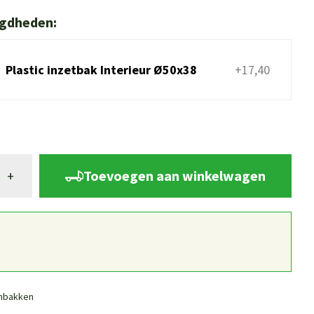
igdheden:
Plastic inzetbak Interieur Ø50x38
+17,40
Toevoegen aan winkelwagen
+
nbakken