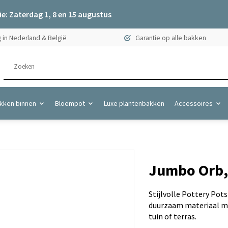
e: Zaterdag 1, 8 en 15 augustus
 in Nederland & België
Garantie op alle bakken
kken binnen
Bloempot
Luxe plantenbakken
Accessoires
Jumbo Orb,
Stijlvolle Pottery Pot
duurzaam materiaal me
tuin of terras.