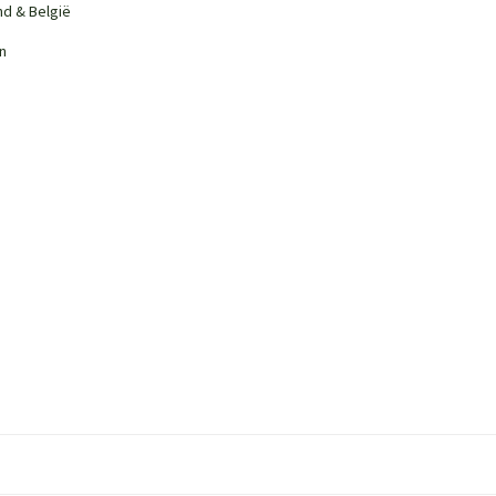
nd & België
n