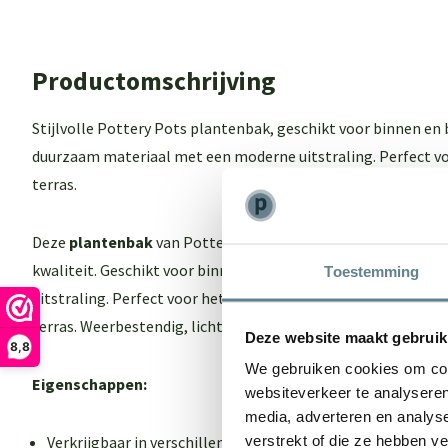
Productomschrijving
Stijlvolle Pottery Pots plantenbak, geschikt voor binnen en
duurzaam materiaal met een moderne uitstraling. Perfect vo
terras.
Deze
plantenbak
van Pottery pots combineert tijdloos des
kwaliteit. Geschikt voor binnen en buiten, gemaakt van duu
Toestemming
uitstraling. Perfect voor het stijlvol presenteren van planten 
terras. Weerbestendig, licht van gewicht en zeer eenvoudig 
Deze website maakt gebruik
8,8
We gebruiken cookies om cont
Eigenschappen:
websiteverkeer te analyseren
media, adverteren en analys
Verkrijgbaar in verschillende kleuren en maten
verstrekt of die ze hebben v