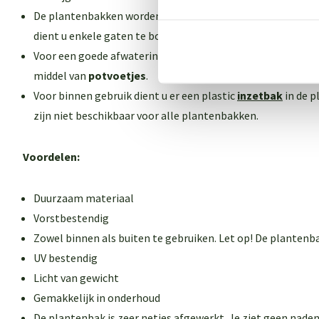
De plantenbakken worden geleverd
zonder
gaten in de bo
dient u enkele gaten te boren.
Voor een goede afwatering dient u de plantenbak 1-2 cm v
middel van
potvoetjes
.
Voor binnen gebruik dient u er een plastic
inzetbak
in de p
zijn niet beschikbaar voor alle plantenbakken
.
Voordelen:
Duurzaam materiaal
Vorstbestendig
Zowel binnen als buiten te gebruiken. Let op! De plantenb
UV bestendig
Licht van gewicht
Gemakkelijk in onderhoud
De plantenbak is zeer netjes afgewerkt. Je ziet geen naden